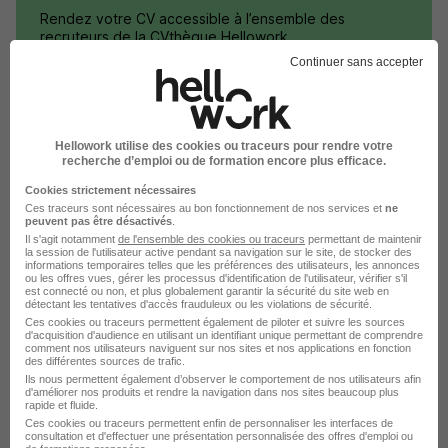
Rendez votre CV accessible à l’ensemble des
recruteurs de la CVthèque Hellowork.
Continuer sans accepter
Rendre mon CV visible
Hellowork utilise des cookies ou traceurs pour rendre votre
recherche d’emploi ou de formation encore plus efficace.
Cookies strictement nécessaires
Postuler chez Picard Surgelés par
Ces traceurs sont nécessaires au bon fonctionnement de nos services et
ne
peuvent pas être désactivés
.
Métier
Il s'agit notamment
de l'ensemble des cookies ou traceurs
permettant de maintenir
la session de l'utilisateur active pendant sa navigation sur le site, de stocker des
informations temporaires telles que les préférences des utilisateurs, les annonces
ou les offres vues, gérer les processus d'identification de l'utilisateur, vérifier s'il
est connecté ou non, et plus globalement garantir la sécurité du site web en
Vendeur Picard Surgelés
détectant les tentatives d'accès frauduleux ou les violations de sécurité.
Ces cookies ou traceurs permettent également de piloter et suivre les sources
Responsable de magasin Picard Surgelés
d'acquisition d'audience en utilisant un identifiant unique permettant de comprendre
comment nos utilisateurs naviguent sur nos sites et nos applications en fonction
des différentes sources de trafic.
Vendeur polyvalent Picard Surgelés
Ils nous permettent également d’observer le comportement de nos utilisateurs afin
d'améliorer nos produits et rendre la navigation dans nos sites beaucoup plus
Vendeur show room Picard Surgelés
rapide et fluide.
Ces cookies ou traceurs permettent enfin de personnaliser les interfaces de
consultation et d'effectuer une présentation personnalisée des offres d'emploi ou
Vendeur de fruits et légumes Picard Surgelés