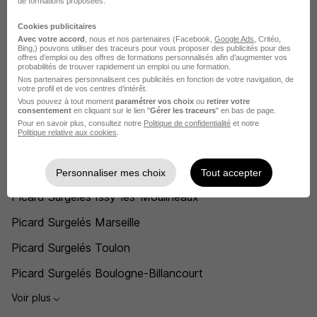
de formations proposées.
Assistant de gestion Picard Surgelés
Cookies publicitaires
Avec votre accord
, nous et nos partenaires (Facebook,
Google Ads
, Critéo,
Voir plus
Bing,) pouvons utiliser des traceurs pour vous proposer des publicités pour des
offres d’emploi ou des offres de formations personnalisés afin d’augmenter vos
probabilités de trouver rapidement un emploi ou une formation.
Voir toutes les offres par métier chez Picard Surgelés
Nos partenaires personnalisent ces publicités en fonction de votre navigation, de
votre profil et de vos centres d’intérêt.
Vous pouvez à tout moment
paramétrer vos choix
ou
retirer votre
L'emploi chez Picard Surgelés par Ville
consentement
en cliquant sur le lien "
Gérer les traceurs
" en bas de page.
Pour en savoir plus, consultez notre
Politique de confidentialité
et notre
Politique relative aux cookies
.
Picard Surgelés Paris
Picard Surgelés Fontainebleau
Personnaliser mes choix
Tout accepter
Picard Surgelés Issy-les-Moulineaux
Picard Surgelés Marseille
Picard Surgelés Toulon
Picard Surgelés Boulogne-Billancourt
Voir plus