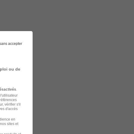
sans accepter
ploi ou de
ésactivés
.
'utilisateur
préférences
 vérifier s'il
ves d'accès
udience en
nos sites et