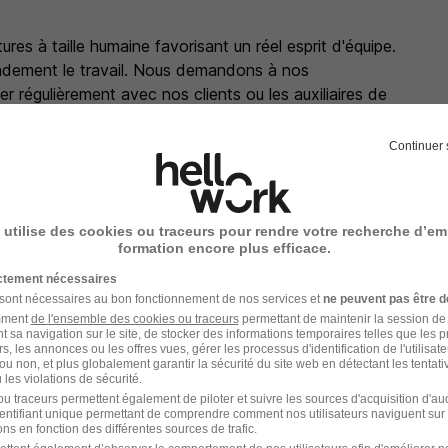
ures à taille humaine favorisant un réel esprit d'équipe.
randement le travail. Nous demandons à nos
r régulièrement avec nos clients ou les auxiliaires de
Continuer 
 utilise des cookies ou traceurs pour rendre votre recherche d’em
formation encore plus efficace.
ictement nécessaires
 sont nécessaires au bon fonctionnement de nos services et
ne peuvent pas être d
amment
de l'ensemble des cookies ou traceurs
permettant de maintenir la session de l
t sa navigation sur le site, de stocker des informations temporaires telles que les 
rs, les annonces ou les offres vues, gérer les processus d'identification de l'utilisateur,
ou non, et plus globalement garantir la sécurité du site web en détectant les tentati
les violations de sécurité.
u traceurs permettent également de piloter et suivre les sources d'acquisition d'a
identifiant unique permettant de comprendre comment nos utilisateurs naviguent sur 
ns en fonction des différentes sources de trafic.