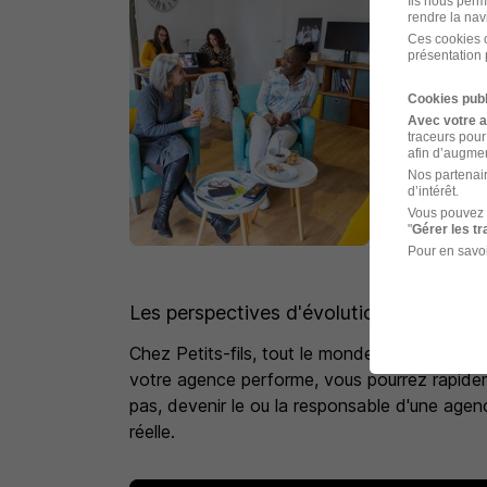
Ils nous perm
rendre la nav
Ces cookies o
présentation 
Cookies publ
Avec votre 
traceurs pour
afin d’augmen
Nos partenair
d’intérêt.
Vous pouvez 
"
Gérer les t
Pour en savoi
Les perspectives d'évolution :
Chez Petits-fils, tout le monde est impacté p
votre agence performe, vous pourrez rapidem
pas, devenir le ou la responsable d'une agenc
réelle.