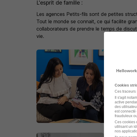
L'esprit de famille :
Les agences Petits-fils sont de petites struct
Tout le monde se connait, ce qui facilite g
collaborateurs de prendre le temps de discute
vie.
Hellowork
Cookies str
Ces traceurs
Il s'agit not
active pendan
des utilisateu
est connecté 
frauduleux ou 
Ces cookies o
utilisant un 
nos applicatio