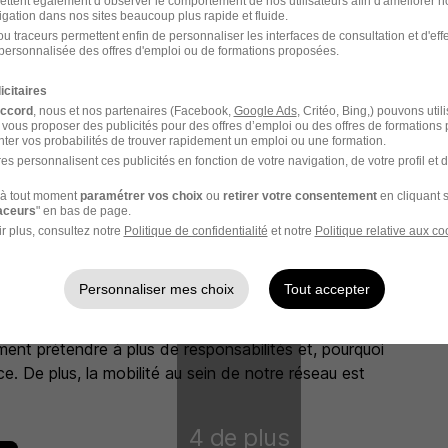
ettent également d’observer le comportement de nos utilisateurs afin d'améliorer no
igation dans nos sites beaucoup plus rapide et fluide.
u traceurs permettent enfin de personnaliser les interfaces de consultation et d'eff
personnalisée des offres d'emploi ou de formations proposées.
icitaires
accord
, nous et nos partenaires (Facebook,
Google Ads
, Critéo, Bing,) pouvons util
 vous proposer des publicités pour des offres d’emploi ou des offres de formations
ter vos probabilités de trouver rapidement un emploi ou une formation.
es personnalisent ces publicités en fonction de votre navigation, de votre profil et 
à tout moment
paramétrer vos choix
ou
retirer votre consentement
en cliquant s
raceurs
" en bas de page.
r plus, consultez notre
Politique de confidentialité
et notre
Politique relative aux co
Personnaliser mes choix
Tout accepter
ositivement par la très forte croissance du réseau. Si
ent prétendre à plus de responsabilités et, pourquoi
e. De plus, la mobilité au sein de notre réseau est
4 de plus