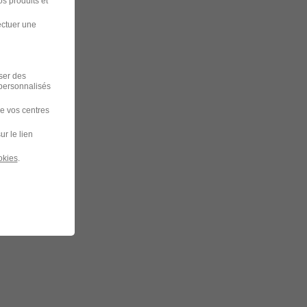
s produits et
ectuer une
iser des
 personnalisés
de vos centres
ur le lien
okies
.