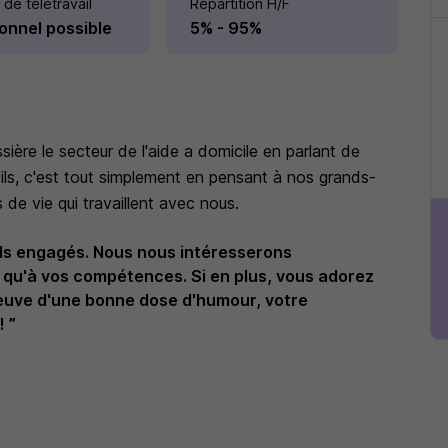
 de télétravail
Répartition H/F
onnel possible
5% - 95%
sière le secteur de l'aide a domicile en parlant de
ils, c'est tout simplement en pensant à nos grands-
 de vie qui travaillent avec nous.
ils engagés. Nous nous intéresserons
s qu'à vos compétences. Si en plus, vous adorez
preuve d'une bonne dose d'humour, votre
! ”