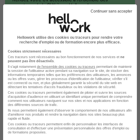
recruteurs de la CVthèque Hellowork.
Continuer sans accepter
Rendre mon CV visible
Hellowork utilise des cookies ou traceurs pour rendre votre
recherche d’emploi ou de formation encore plus efficace.
Cookies strictement nécessaires
Ces traceurs sont nécessaires au bon fonctionnement de nos services et
ne
Postuler chez Odalys par Métier
peuvent pas être désactivés
.
Il s'agit notamment
de l'ensemble des cookies ou traceurs
permettant de maintenir
la session de l'utilisateur active pendant sa navigation sur le site, de stocker des
informations temporaires telles que les préférences des utilisateurs, les annonces
Femme de ménage Odalys
ou les offres vues, gérer les processus d'identification de l'utilisateur, vérifier s'il
est connecté ou non, et plus globalement garantir la sécurité du site web en
Agent technique Odalys
détectant les tentatives d'accès frauduleux ou les violations de sécurité.
Ces cookies ou traceurs permettent également de piloter et suivre les sources
d'acquisition d'audience en utilisant un identifiant unique permettant de comprendre
Réceptionniste Odalys
comment nos utilisateurs naviguent sur nos sites et nos applications en fonction
des différentes sources de trafic.
Agent de service hospitalier Odalys
Ils nous permettent également d’observer le comportement de nos utilisateurs afin
d'améliorer nos produits et rendre la navigation dans nos sites beaucoup plus
rapide et fluide.
Barmaid Odalys
Ces cookies ou traceurs permettent enfin de personnaliser les interfaces de
consultation et d'effectuer une présentation personnalisée des offres d'emploi ou
Employé d'hôtel Odalys
de formations proposées.