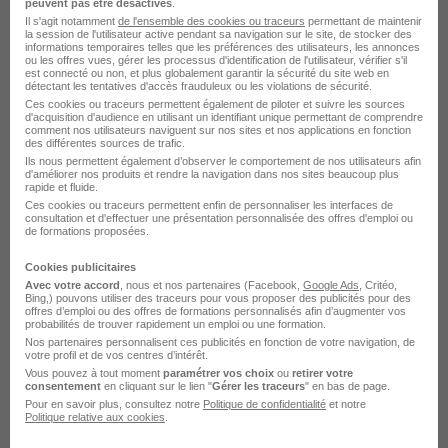
peuvent pas être désactivés
.
O2 Guer
Il s'agit notamment
de l'ensemble des cookies ou traceurs
permettant de maintenir
la session de l'utilisateur active pendant sa navigation sur le site, de stocker des
informations temporaires telles que les préférences des utilisateurs, les annonces
O2 Guidel
ou les offres vues, gérer les processus d'identification de l'utilisateur, vérifier s'il
est connecté ou non, et plus globalement garantir la sécurité du site web en
détectant les tentatives d'accès frauduleux ou les violations de sécurité.
O2 Auray
Ces cookies ou traceurs permettent également de piloter et suivre les sources
d'acquisition d'audience en utilisant un identifiant unique permettant de comprendre
O2 Lorient
comment nos utilisateurs naviguent sur nos sites et nos applications en fonction
des différentes sources de trafic.
Ils nous permettent également d’observer le comportement de nos utilisateurs afin
O2 Plescop
d'améliorer nos produits et rendre la navigation dans nos sites beaucoup plus
rapide et fluide.
Voir plus
Ces cookies ou traceurs permettent enfin de personnaliser les interfaces de
consultation et d'effectuer une présentation personnalisée des offres d'emploi ou
de formations proposées.
L'emploi chez O2 par Ville
Cookies publicitaires
Avec votre accord
, nous et nos partenaires (Facebook,
Google Ads
, Critéo,
Bing,) pouvons utiliser des traceurs pour vous proposer des publicités pour des
O2 Paris
offres d’emploi ou des offres de formations personnalisés afin d’augmenter vos
probabilités de trouver rapidement un emploi ou une formation.
Nos partenaires personnalisent ces publicités en fonction de votre navigation, de
O2 Manosque
votre profil et de vos centres d’intérêt.
Vous pouvez à tout moment
paramétrer vos choix
ou
retirer votre
O2 Chambéry
consentement
en cliquant sur le lien "
Gérer les traceurs
" en bas de page.
Pour en savoir plus, consultez notre
Politique de confidentialité
et notre
O2 Marseille
Politique relative aux cookies
.