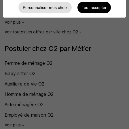
O2 Caluire-et-Cuire
Personnaliser mes choix
Tout accepter
O2 Le Mans
Voir plus
Voir toutes les offres par ville chez O2
Postuler chez O2 par Métier
Femme de ménage O2
Baby sitter O2
Auxiliaire de vie O2
Homme de ménage O2
Aide ménagère O2
Employé de maison O2
Voir plus