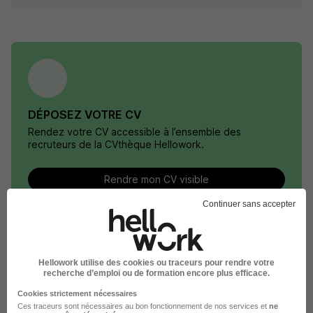
DÉPOSEZ VOTRE CV
Rendez votre CV accessible à l’ensemble des
recruteurs de la CVthèque Hellowork.
Rendre mon CV visible
Continuer sans accepter
Hellowork utilise des cookies ou traceurs pour rendre votre
O2 recrute autour de Ploeren
recherche d’emploi ou de formation encore plus efficace.
Cookies strictement nécessaires
O2 Carentoir
Ces traceurs sont nécessaires au bon fonctionnement de nos services et
ne