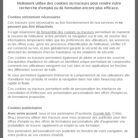
Hellowork utilise des cookies ou traceurs pour rendre votre
Orvault - 44
CDI
Temps partiel
recherche d’emploi ou de formation encore plus efficace.
12,31 - 12,67 € / heure
Cookies strictement nécessaires
Ces traceurs sont nécessaires au bon fonctionnement de nos services et
ne
peuvent pas être désactivés
.
Voir l’offre
Il s'agit notamment
de l'ensemble des cookies ou traceurs
permettant de maintenir
il y a 21 jours
la session de l'utilisateur active pendant sa navigation sur le site, de stocker des
informations temporaires telles que les préférences des utilisateurs, les annonces
ou les offres vues, gérer les processus d'identification de l'utilisateur, vérifier s'il
est connecté ou non, et plus globalement garantir la sécurité du site web en
Employé de Ménage-Repassage à
détectant les tentatives d'accès frauduleux ou les violations de sécurité.
Ces cookies ou traceurs permettent également de piloter et suivre les sources
Orvault 44700 H/F
d'acquisition d'audience en utilisant un identifiant unique permettant de comprendre
O2
comment nos utilisateurs naviguent sur nos sites et nos applications en fonction
des différentes sources de trafic.
Ils nous permettent également d’observer le comportement de nos utilisateurs afin
d'améliorer nos produits et rendre la navigation dans nos sites beaucoup plus
Orvault - 44
CDI
Temps partiel
rapide et fluide.
Ces cookies ou traceurs permettent enfin de personnaliser les interfaces de
12,31 - 12,67 € / heure
consultation et d'effectuer une présentation personnalisée des offres d'emploi ou
de formations proposées.
Voir l’offre
Cookies publicitaires
il y a 27 jours
Avec votre accord
, nous et nos partenaires (Facebook,
Google Ads
, Critéo,
Bing,) pouvons utiliser des traceurs pour vous proposer des publicités pour des
offres d’emploi ou des offres de formations personnalisés afin d’augmenter vos
probabilités de trouver rapidement un emploi ou une formation.
Nos partenaires personnalisent ces publicités en fonction de votre navigation, de
votre profil et de vos centres d’intérêt.
sur
1