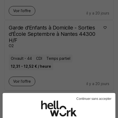
Voir l’offre
il y a 20 jours
Garde d'Enfants à Domicile - Sorties
d'École Septembre à Nantes 44300
H/F
O2
Orvault - 44
CDI
Temps partiel
12,31 - 12,52 € / heure
Voir l’offre
il y a 20 jours
Garde d'Enfants à Domicile à la
Continuer sans accepter
Chapelle sur Erdre 44240 H/F
O2