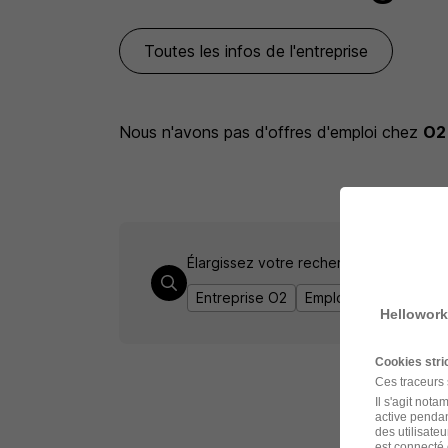
Toutes les infos de l'entreprise
Nous n'avons pas d'offres d'emploi
chez
O2
Élargissez votre recherche chez
O2
ou
Entreprise O2
Emploi La Bazoge
E
Hellowork
Cookies str
Ces traceurs
Il s'agit not
active pendan
des utilisateu
est connecté 