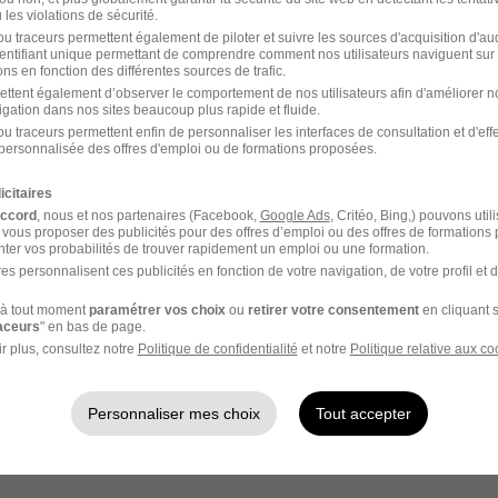
les violations de sécurité.
u traceurs permettent également de piloter et suivre les sources d'acquisition d'a
ge
identifiant unique permettant de comprendre comment nos utilisateurs naviguent sur 
ns en fonction des différentes sources de trafic.
ettent également d’observer le comportement de nos utilisateurs afin d'améliorer no
igation dans nos sites beaucoup plus rapide et fluide.
La Ferté-Bernard
O2 Le Grand-Lucé
u traceurs permettent enfin de personnaliser les interfaces de consultation et d'eff
personnalisée des offres d'emploi ou de formations proposées.
Saint-Pavace
O2 Saint-Rémy-du-Val
icitaires
accord
, nous et nos partenaires (Facebook,
Google Ads
, Critéo, Bing,) pouvons util
 vous proposer des publicités pour des offres d’emploi ou des offres de formations
ter vos probabilités de trouver rapidement un emploi ou une formation.
es personnalisent ces publicités en fonction de votre navigation, de votre profil et 
à tout moment
paramétrer vos choix
ou
retirer votre consentement
en cliquant s
Manosque
O2 Chambéry
raceurs
" en bas de page.
r plus, consultez notre
Politique de confidentialité
et notre
Politique relative aux co
Lyon
O2 Vichy
Personnaliser mes choix
Tout accepter