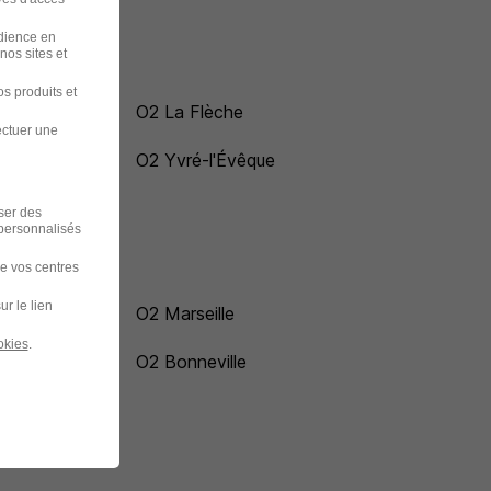
udience en
nos sites et
s produits et
O2 La Flèche
ectuer une
O2 Yvré-l'Évêque
iser des
 personnalisés
de vos centres
ur le lien
O2 Marseille
okies
.
O2 Bonneville