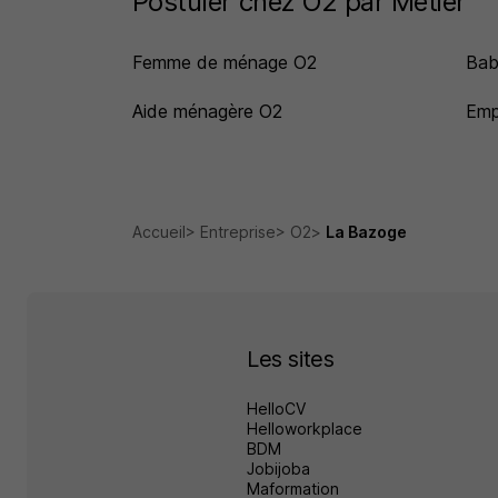
Postuler chez O2 par Métier
Femme de ménage O2
Bab
Aide ménagère O2
Emp
Accueil
Entreprise
O2
La Bazoge
Les sites
HelloCV
Helloworkplace
BDM
Jobijoba
Maformation