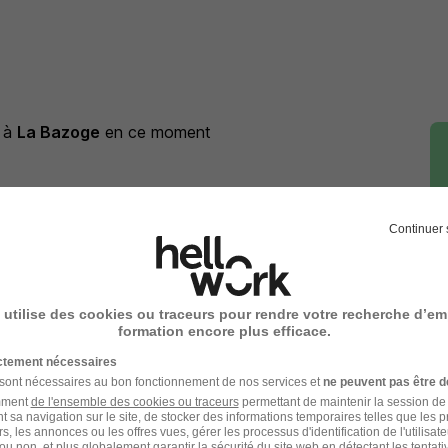
à
La Bazoge
en ce moment
Continuer 
 à
La Bazoge
ntreprise La Bazoge
 utilise des cookies ou traceurs pour rendre votre recherche d’em
formation encore plus efficace.
ictement nécessaires
 sont nécessaires au bon fonctionnement de nos services et
ne peuvent pas être d
amment
de l'ensemble des cookies ou traceurs
permettant de maintenir la session de l
t sa navigation sur le site, de stocker des informations temporaires telles que les 
rs, les annonces ou les offres vues, gérer les processus d'identification de l'utilisateur,
ou non, et plus globalement garantir la sécurité du site web en détectant les tentati