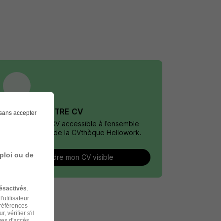
DÉPOSEZ VOTRE CV
sans accepter
Rendez votre CV accessible à l’ensemble
des recruteurs de la CVthèque Hellowork.
ploi ou de
Rendre mon CV visible
ésactivés
.
'utilisateur
préférences
 vérifier s'il
ves d'accès