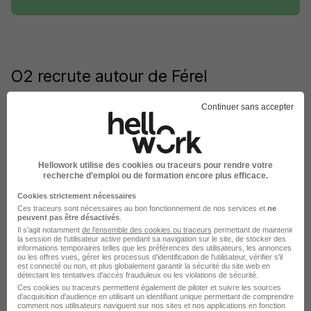
O2 recrute autour de Férel
Continuer sans accepter
O2 Carentoir
O2 Guer
O2 Guidel
Hellowork utilise des cookies ou traceurs pour rendre votre
recherche d’emploi ou de formation encore plus efficace.
O2 Auray
Cookies strictement nécessaires
O2 Lorient
Ces traceurs sont nécessaires au bon fonctionnement de nos services et
ne
peuvent pas être désactivés
.
Il s'agit notamment
de l'ensemble des cookies ou traceurs
permettant de maintenir
O2 Plescop
la session de l'utilisateur active pendant sa navigation sur le site, de stocker des
informations temporaires telles que les préférences des utilisateurs, les annonces
ou les offres vues, gérer les processus d'identification de l'utilisateur, vérifier s'il
Voir plus
est connecté ou non, et plus globalement garantir la sécurité du site web en
détectant les tentatives d'accès frauduleux ou les violations de sécurité.
Ces cookies ou traceurs permettent également de piloter et suivre les sources
L'emploi chez O2 par Ville
d'acquisition d'audience en utilisant un identifiant unique permettant de comprendre
comment nos utilisateurs naviguent sur nos sites et nos applications en fonction