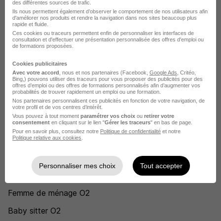
des différentes sources de trafic.
Ils nous permettent également d’observer le comportement de nos utilisateurs afin
O2 Paris
d'améliorer nos produits et rendre la navigation dans nos sites beaucoup plus
rapide et fluide.
O2 Manosque
Ces cookies ou traceurs permettent enfin de personnaliser les interfaces de
consultation et d'effectuer une présentation personnalisée des offres d'emploi ou
de formations proposées.
O2 Caluire-et-Cuire
Cookies publicitaires
O2 Chambéry
Avec votre accord
, nous et nos partenaires (Facebook,
Google Ads
, Critéo,
Bing,) pouvons utiliser des traceurs pour vous proposer des publicités pour des
offres d’emploi ou des offres de formations personnalisés afin d’augmenter vos
O2 Marseille
probabilités de trouver rapidement un emploi ou une formation.
Nos partenaires personnalisent ces publicités en fonction de votre navigation, de
O2 Bonneville
votre profil et de vos centres d’intérêt.
Vous pouvez à tout moment
paramétrer vos choix
ou
retirer votre
Voir plus
consentement
en cliquant sur le lien "
Gérer les traceurs
" en bas de page.
Pour en savoir plus, consultez notre
Politique de confidentialité
et notre
Politique relative aux cookies
.
Voir toutes les offres par ville chez O2
Postuler chez O2 par Métier
Personnaliser mes choix
Tout accepter
Femme de ménage O2
Baby sitter O2