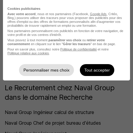
Cookies publicitaires
Avec votre accord
, nous et nos partenaires (Facebook,
Google Ads
, Critéo,
Bing,) pouvons utiliser des traceurs pour vous proposer des publicités pour des
DÉPOSEZ VOTRE CV
offres d’emploi ou des offres de formations personnalisés afin d’augmenter vos
probabilités de trouver rapidement un emploi ou une formation.
Rendez votre CV accessible à l’ensemble des
Nos partenaires personnalisent ces publicités en fonction de votre navigation, de
recruteurs de la CVthèque Hellowork.
votre profil et de vos centres d’intérêt.
Vous pouvez à tout moment
paramétrer vos choix
ou
retirer votre
consentement
en cliquant sur le lien "
Gérer les traceurs
" en bas de page.
Rendre mon CV visible
Pour en savoir plus, consultez notre
Politique de confidentialité
et notre
Politique relative aux cookies
.
Personnaliser mes choix
Tout accepter
Le Recrutement chez Naval Group
dans le domaine Recherche
Naval Group Ingénieur calcul de structure
Naval Group Chef de projet bureau d'études