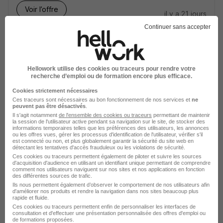
Voir l’offre
il y a 21 jours
Continuer sans accepter
sur
1
Hellowork utilise des cookies ou traceurs pour rendre votre
recherche d’emploi ou de formation encore plus efficace.
Cookies strictement nécessaires
Ces traceurs sont nécessaires au bon fonctionnement de nos services et
ne
peuvent pas être désactivés
.
Élargissez votre recherche de
Technicien bureau
Il s'agit notamment
de l'ensemble des cookies ou traceurs
permettant de maintenir
d'étude
chez
Naval Group
la session de l'utilisateur active pendant sa navigation sur le site, de stocker des
informations temporaires telles que les préférences des utilisateurs, les annonces
ou les offres vues, gérer les processus d'identification de l'utilisateur, vérifier s'il
Entreprise Naval Group
est connecté ou non, et plus globalement garantir la sécurité du site web en
détectant les tentatives d'accès frauduleux ou les violations de sécurité.
Emploi Technicien bureau d'étude
Ces cookies ou traceurs permettent également de piloter et suivre les sources
d'acquisition d'audience en utilisant un identifiant unique permettant de comprendre
Entreprise Technicien bureau d'étude
comment nos utilisateurs naviguent sur nos sites et nos applications en fonction
des différentes sources de trafic.
Ils nous permettent également d’observer le comportement de nos utilisateurs afin
d'améliorer nos produits et rendre la navigation dans nos sites beaucoup plus
rapide et fluide.
Ces cookies ou traceurs permettent enfin de personnaliser les interfaces de
consultation et d'effectuer une présentation personnalisée des offres d'emploi ou
de formations proposées.