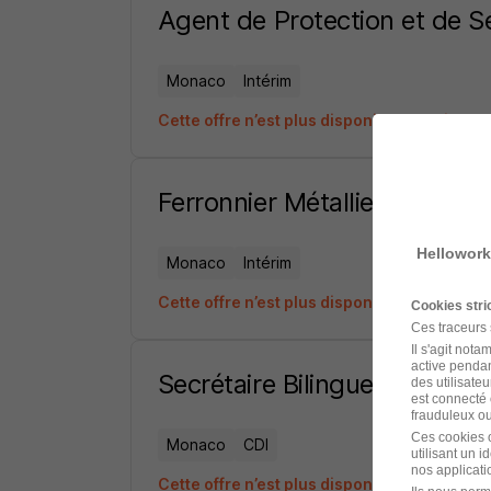
Agent de Protection et de S
Monaco
Intérim
Cette offre n’est plus disponible depuis le 
Ferronnier Métallier H/F
Hellowork
Monaco
Intérim
Cette offre n’est plus disponible depuis le 
Cookies str
Ces traceurs
Il s'agit not
active pendan
Secrétaire Bilingue Italien - 
des utilisateu
est connecté 
frauduleux ou 
Ces cookies o
Monaco
CDI
utilisant un 
nos applicatio
Cette offre n’est plus disponible depuis le 