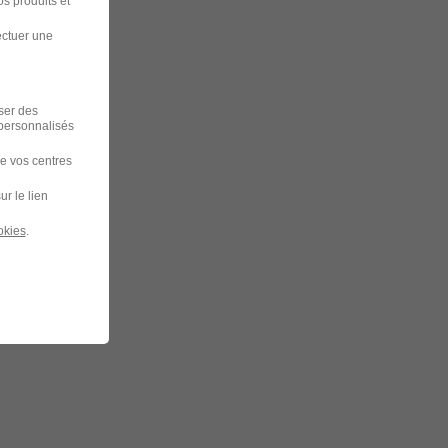
s produits et
ectuer une
iser des
 personnalisés
de vos centres
ur le lien
okies
.