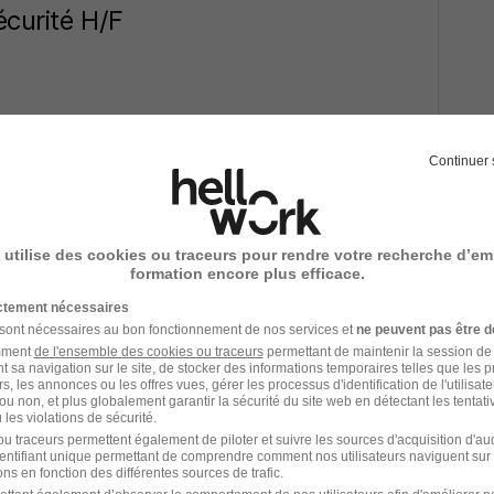
écurité H/F
01/08/26
Continuer 
 utilise des cookies ou traceurs pour rendre votre recherche d’em
formation encore plus efficace.
29/07/26
ictement nécessaires
 sont nécessaires au bon fonctionnement de nos services et
ne peuvent pas être d
amment
de l'ensemble des cookies ou traceurs
permettant de maintenir la session de l
t sa navigation sur le site, de stocker des informations temporaires telles que les 
Anglais H/F
rs, les annonces ou les offres vues, gérer les processus d'identification de l'utilisateur,
ou non, et plus globalement garantir la sécurité du site web en détectant les tentati
les violations de sécurité.
u traceurs permettent également de piloter et suivre les sources d'acquisition d'a
identifiant unique permettant de comprendre comment nos utilisateurs naviguent sur 
ns en fonction des différentes sources de trafic.
29/07/26