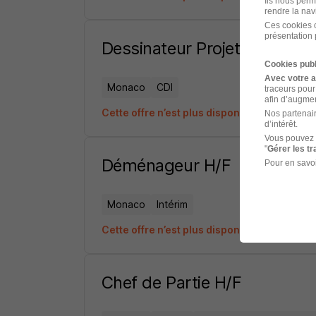
Ils nous perm
rendre la nav
Ces cookies o
présentation 
Dessinateur Projeteur en Élec
Cookies publ
Avec votre 
Monaco
CDI
traceurs pour
afin d’augmen
Cette offre n’est plus disponible depuis le 
Nos partenair
d’intérêt.
Vous pouvez 
"
Gérer les t
Déménageur H/F
Pour en savoi
Monaco
Intérim
Cette offre n’est plus disponible depuis le 
Chef de Partie H/F