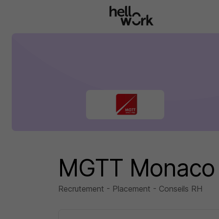
Aller au contenu principal
MGTT Monaco 
Recrutement - Placement - Conseils RH