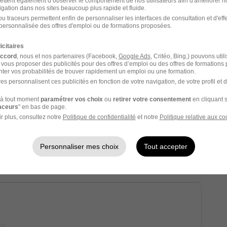
ettent également d’observer le comportement de nos utilisateurs afin d'améliorer no
igation dans nos sites beaucoup plus rapide et fluide.
u traceurs permettent enfin de personnaliser les interfaces de consultation et d'eff
personnalisée des offres d'emploi ou de formations proposées.
tricité H/F
icitaires
accord
, nous et nos partenaires (Facebook,
Google Ads
, Critéo, Bing,) pouvons util
 vous proposer des publicités pour des offres d’emploi ou des offres de formations
ter vos probabilités de trouver rapidement un emploi ou une formation.
29/07/26
es personnalisent ces publicités en fonction de votre navigation, de votre profil et 
à tout moment
paramétrer vos choix
ou
retirer votre consentement
en cliquant s
raceurs
" en bas de page.
r plus, consultez notre
Politique de confidentialité
et notre
Politique relative aux co
Personnaliser mes choix
Tout accepter
29/07/26