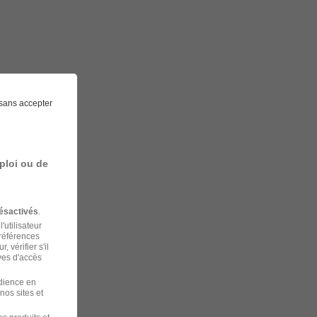
sans accepter
ploi ou de
ésactivés
.
'utilisateur
préférences
 vérifier s'il
ves d'accès
udience en
nos sites et