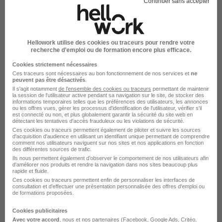
Continuer sans accepter
H/F
Coignières - 78
CDI
Hellowork utilise des cookies ou traceurs pour rendre votre
recherche d’emploi ou de formation encore plus efficace.
Cette offre n’est plus disponible depuis le 14/04/26
Cookies strictement nécessaires
Ces traceurs sont nécessaires au bon fonctionnement de nos services et
ne
Conducteur Permis c - Multi-Benne
peuvent pas être désactivés
.
H/F
Il s'agit notamment
de l'ensemble des cookies ou traceurs
permettant de maintenir
la session de l'utilisateur active pendant sa navigation sur le site, de stocker des
informations temporaires telles que les préférences des utilisateurs, les annonces
ou les offres vues, gérer les processus d'identification de l'utilisateur, vérifier s'il
est connecté ou non, et plus globalement garantir la sécurité du site web en
Gennevilliers - 92
CDI
détectant les tentatives d'accès frauduleux ou les violations de sécurité.
Ces cookies ou traceurs permettent également de piloter et suivre les sources
Cette offre n’est plus disponible depuis le 07/04/26
d'acquisition d'audience en utilisant un identifiant unique permettant de comprendre
comment nos utilisateurs naviguent sur nos sites et nos applications en fonction
des différentes sources de trafic.
Ils nous permettent également d’observer le comportement de nos utilisateurs afin
Conducteur Permis c H/F
d'améliorer nos produits et rendre la navigation dans nos sites beaucoup plus
rapide et fluide.
Ces cookies ou traceurs permettent enfin de personnaliser les interfaces de
consultation et d'effectuer une présentation personnalisée des offres d'emploi ou
Dourdan - 91
CDI
de formations proposées.
Cette offre n’est plus disponible depuis le 02/04/26
Cookies publicitaires
Avec votre accord
, nous et nos partenaires (Facebook,
Google Ads
, Critéo,