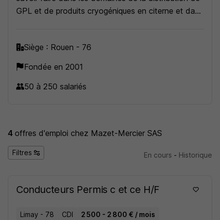
GPL et de produits cryogéniques en citerne et dans
le transport de produits du bâtiment en plateaux.
Fort d'un parc d'une trentaine de bennes,
Siège : Rouen - 76
l'entreprise s'est spécialisée également dans le
transport de produits très diversifiés allant des
Fondée en 2001
agrégats à la terre polluée en passant par les
50 à 250 salariés
enrobés.
4
offres d'emploi
chez Mazet-Mercier SAS
Filtres
En cours
-
Historique
Conducteurs Permis c et ce H/F
Limay - 78
CDI
2 500 - 2 800 € / mois