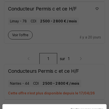
Conducteur Permis c et ce H/F
Limay - 78
CDI
2 500 - 2 800 € / mois
Voir l’offre
il y a 20 jours
sur
1
Conducteurs Permis c et ce H/F
Nantes - 44
CDI
2 500 - 2 800 € / mois
Cette offre n’est plus disponible depuis le 17/04/26
Conducteur Permis c + Adr Citerne