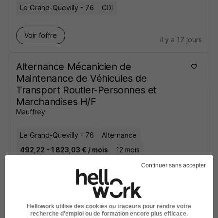
Le Grand-Quevilly - 76
CDI
Voir l’offre
il y a 17 jours
Alternance Mécanicien de
Maintenance de Véhicules de
Transport Routier-Personnes et
Marchandises H/F
Mauffrey
Le Grand-Quevilly - 76
Alternance
492,22 - 1 823,03 € / mois
12 mois
Continuer sans accepter
Voir l’offre
il y a 18 jours
Chauffeur SPL Fma H/F
Hellowork utilise des cookies ou traceurs pour rendre votre
recherche d’emploi ou de formation encore plus efficace.