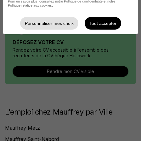
Pour en savoir plus, consultez notre
Politique de confidentialité
et notre
Politique relative aux cookies
.
Personnaliser mes choix
Tout accepter
DÉPOSEZ VOTRE CV
Rendez votre CV accessible à l’ensemble des
recruteurs de la CVthèque Hellowork.
Rendre mon CV visible
L'emploi chez Mauffrey par Ville
Mauffrey Metz
Mauffrey Saint-Nabord