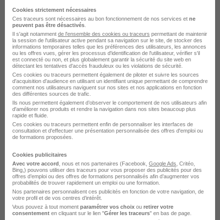
Mauffrey
Cookies strictement nécessaires
Ces traceurs sont nécessaires au bon fonctionnement de nos services et
ne
Le Grand-Quevilly - 76
CDI
peuvent pas être désactivés
.
Il s'agit notamment
de l'ensemble des cookies ou traceurs
permettant de maintenir
la session de l'utilisateur active pendant sa navigation sur le site, de stocker des
informations temporaires telles que les préférences des utilisateurs, les annonces
Voir l’offre
ou les offres vues, gérer les processus d'identification de l'utilisateur, vérifier s'il
il y a 24 jours
est connecté ou non, et plus globalement garantir la sécurité du site web en
détectant les tentatives d'accès frauduleux ou les violations de sécurité.
Ces cookies ou traceurs permettent également de piloter et suivre les sources
d'acquisition d'audience en utilisant un identifiant unique permettant de comprendre
comment nos utilisateurs naviguent sur nos sites et nos applications en fonction
des différentes sources de trafic.
sur
1
Ils nous permettent également d’observer le comportement de nos utilisateurs afin
d'améliorer nos produits et rendre la navigation dans nos sites beaucoup plus
rapide et fluide.
Ces cookies ou traceurs permettent enfin de personnaliser les interfaces de
consultation et d'effectuer une présentation personnalisée des offres d'emploi ou
de formations proposées.
Élargissez votre recherche chez
Mauffrey
ou à
Le
Cookies publicitaires
Grand-Quevilly
Avec votre accord
, nous et nos partenaires (Facebook,
Google Ads
, Critéo,
Bing,) pouvons utiliser des traceurs pour vous proposer des publicités pour des
offres d’emploi ou des offres de formations personnalisés afin d’augmenter vos
Entreprise Mauffrey
Emploi Le Grand-Quevilly
probabilités de trouver rapidement un emploi ou une formation.
Entreprise Le Grand-Quevilly
Nos partenaires personnalisent ces publicités en fonction de votre navigation, de
votre profil et de vos centres d’intérêt.
Vous pouvez à tout moment
paramétrer vos choix
ou
retirer votre
consentement
en cliquant sur le lien "
Gérer les traceurs
" en bas de page.