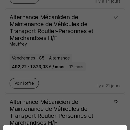
il y a 14 jours
Alternance Mécanicien de
Maintenance de Véhicules de
Transport Routier-Personnes et
Marchandises H/F
Mauffrey
Vendrennes - 85
Alternance
492,22 - 1 823,03 € / mois
12 mois
Voir l’offre
il y a 21 jours
Alternance Mécanicien de
Maintenance de Véhicules de
Transport Routier-Personnes et
Marchandises H/F
Mauffrey