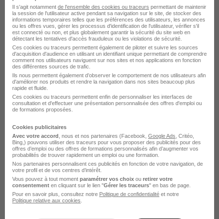
Il s'agit notamment
de l'ensemble des cookies ou traceurs
permettant de maintenir
la session de l'utilisateur active pendant sa navigation sur le site, de stocker des
informations temporaires telles que les préférences des utilisateurs, les annonces
ou les offres vues, gérer les processus d'identification de l'utilisateur, vérifier s'il
est connecté ou non, et plus globalement garantir la sécurité du site web en
détectant les tentatives d'accès frauduleux ou les violations de sécurité.
Ces cookies ou traceurs permettent également de piloter et suivre les sources
d'acquisition d'audience en utilisant un identifiant unique permettant de comprendre
LES PETITS CHAPERONS ROUGES
comment nos utilisateurs naviguent sur nos sites et nos applications en fonction
des différentes sources de trafic.
recrute autour de Palaiseau
Ils nous permettent également d’observer le comportement de nos utilisateurs afin
d'améliorer nos produits et rendre la navigation dans nos sites beaucoup plus
rapide et fluide.
Ces cookies ou traceurs permettent enfin de personnaliser les interfaces de
LES PETITS CHAPERONS ROUGES Athis-Mons
consultation et d'effectuer une présentation personnalisée des offres d'emploi ou
de formations proposées.
LES PETITS CHAPERONS ROUGES Lisses
Cookies publicitaires
Avec votre accord
, nous et nos partenaires (Facebook,
Google Ads
, Critéo,
LES PETITS CHAPERONS ROUGES Massy
Bing,) pouvons utiliser des traceurs pour vous proposer des publicités pour des
offres d’emploi ou des offres de formations personnalisés afin d’augmenter vos
LES PETITS CHAPERONS ROUGES Saint-Aubin
probabilités de trouver rapidement un emploi ou une formation.
Nos partenaires personnalisent ces publicités en fonction de votre navigation, de
votre profil et de vos centres d’intérêt.
LES PETITS CHAPERONS ROUGES Savigny-sur-Orge
Vous pouvez à tout moment
paramétrer vos choix
ou
retirer votre
consentement
en cliquant sur le lien "
Gérer les traceurs
" en bas de page.
LES PETITS CHAPERONS ROUGES Yerres
Pour en savoir plus, consultez notre
Politique de confidentialité
et notre
Politique relative aux cookies
.
Voir plus