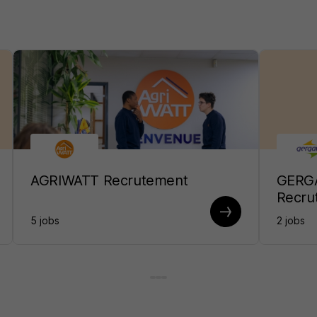
AGRIWATT Recrutement
GERGA
Recru
5 jobs
2 jobs