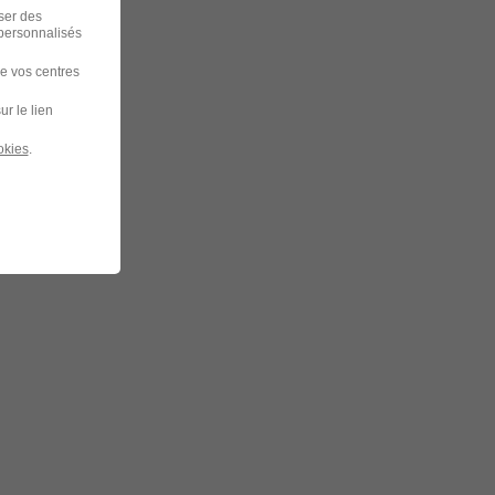
iser des
 personnalisés
de vos centres
ur le lien
okies
.