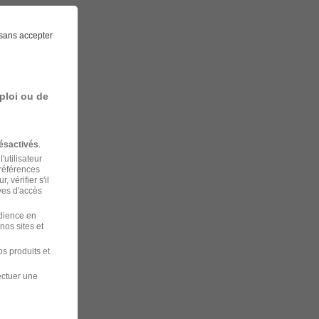
sans accepter
ploi ou de
ésactivés
.
'utilisateur
préférences
 vérifier s'il
ves d'accès
udience en
nos sites et
s produits et
ectuer une