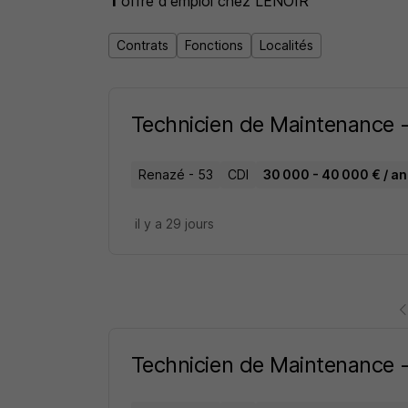
1
offre d'emploi
chez LENOIR
Contrats
Fonctions
Localités
Technicien de Maintenance
Renazé - 53
CDI
30 000 - 40 000 € / an
il y a 29 jours
Technicien de Maintenance