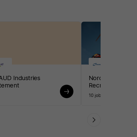
UD Industries
Nordex France
tement
Recrutement
10 jobs