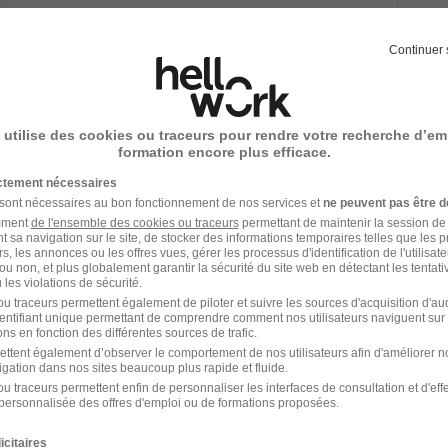
19/10/25
Continuer 
 utilise des cookies ou traceurs pour rendre votre recherche d’em
formation encore plus efficace.
ictement nécessaires
 sont nécessaires au bon fonctionnement de nos services et
ne peuvent pas être d
17/08/25
amment
de l'ensemble des cookies ou traceurs
permettant de maintenir la session de l
t sa navigation sur le site, de stocker des informations temporaires telles que les 
rs, les annonces ou les offres vues, gérer les processus d'identification de l'utilisateur,
ou non, et plus globalement garantir la sécurité du site web en détectant les tentati
 - Dépannage Chauffage H/F
les violations de sécurité.
u traceurs permettent également de piloter et suivre les sources d'acquisition d'a
identifiant unique permettant de comprendre comment nos utilisateurs naviguent sur 
ns en fonction des différentes sources de trafic.
ettent également d’observer le comportement de nos utilisateurs afin d'améliorer no
igation dans nos sites beaucoup plus rapide et fluide.
17/07/25
u traceurs permettent enfin de personnaliser les interfaces de consultation et d'eff
personnalisée des offres d'emploi ou de formations proposées.
icitaires