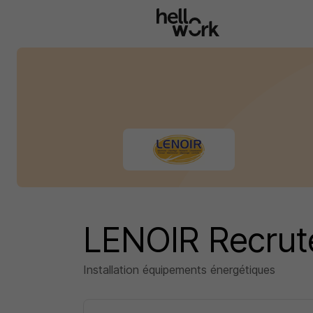
Aller au contenu principal
LENOIR Recru
Installation équipements énergétiques