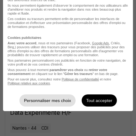
Consultant Recette Data Expérimenté
Ils nous permettent également d’observer le comportement de nos utilisateurs afin
H/F
d'améliorer nos produits et rendre la navigation dans nos sites beaucoup plus
rapide et fluide.
Ces cookies ou traceurs permettent enfin de personnaliser les interfaces de
consultation et d'effectuer une présentation personnalisée des offres d'emploi ou
Nantes - 44
CDI
de formations proposées.
Cette offre n’est plus disponible depuis le 17/07/26
Cookies publicitaires
Avec votre accord
, nous et nos partenaires (Facebook,
Google Ads
, Critéo,
Bing,) pouvons utiliser des traceurs pour vous proposer des publicités pour des
offres d’emploi ou des offres de formations personnalisés afin d’augmenter vos
Business Analyst - AMOA Si
probabilités de trouver rapidement un emploi ou une formation.
Expérimenté H/F
Nos partenaires personnalisent ces publicités en fonction de votre navigation, de
votre profil et de vos centres d’intérêt.
Vous pouvez à tout moment
paramétrer vos choix
ou
retirer votre
consentement
en cliquant sur le lien "
Gérer les traceurs
" en bas de page.
Lyon - 69
CDI
Pour en savoir plus, consultez notre
Politique de confidentialité
et notre
Politique relative aux cookies
.
Cette offre n’est plus disponible depuis le 17/07/26
Personnaliser mes choix
Tout accepter
Product Owner - Consultant AMOA
Data Expérimenté H/F
Nantes - 44
CDI