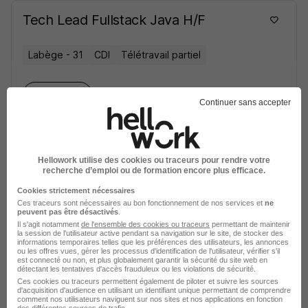
Tech Lead Fullstack Java H/F
Labège - 31
CDI
Télétravail partiel
Voir l’offre
il y a 29 jours
Continuer sans accepter
sur
1
Hellowork utilise des cookies ou traceurs pour rendre votre
recherche d’emploi ou de formation encore plus efficace.
Cookies strictement nécessaires
Chef de Projet Iot & Power Platform
Ces traceurs sont nécessaires au bon fonctionnement de nos services et
ne
H/F
peuvent pas être désactivés
.
Il s'agit notamment
de l'ensemble des cookies ou traceurs
permettant de maintenir
la session de l'utilisateur active pendant sa navigation sur le site, de stocker des
informations temporaires telles que les préférences des utilisateurs, les annonces
Bordeaux - 33
CDI
ou les offres vues, gérer les processus d'identification de l'utilisateur, vérifier s'il
est connecté ou non, et plus globalement garantir la sécurité du site web en
détectant les tentatives d'accès frauduleux ou les violations de sécurité.
Cette offre n’est plus disponible depuis le 19/07/26
Ces cookies ou traceurs permettent également de piloter et suivre les sources
d'acquisition d'audience en utilisant un identifiant unique permettant de comprendre
comment nos utilisateurs naviguent sur nos sites et nos applications en fonction
des différentes sources de trafic.