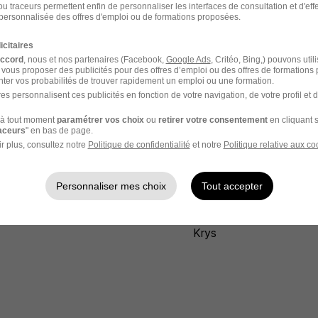
u traceurs permettent enfin de personnaliser les interfaces de consultation et d'eff
personnalisée des offres d'emploi ou de formations proposées.
s Villebon-sur-Yvette
Krys Lille
icitaires
accord
, nous et nos partenaires (Facebook,
Google Ads
, Critéo, Bing,) pouvons util
s Rambouillet
Krys Castres
 vous proposer des publicités pour des offres d’emploi ou des offres de formations
ter vos probabilités de trouver rapidement un emploi ou une formation.
es personnalisent ces publicités en fonction de votre navigation, de votre profil et 
à tout moment
paramétrer vos choix
ou
retirer votre consentement
en cliquant s
raceurs
" en bas de page.
r plus, consultez notre
Politique de confidentialité
et notre
Politique relative aux co
Personnaliser mes choix
Tout accepter
ioprothésiste Krys
Directeur de magasin K
teur optique Krys
Responsable de produc
Krys