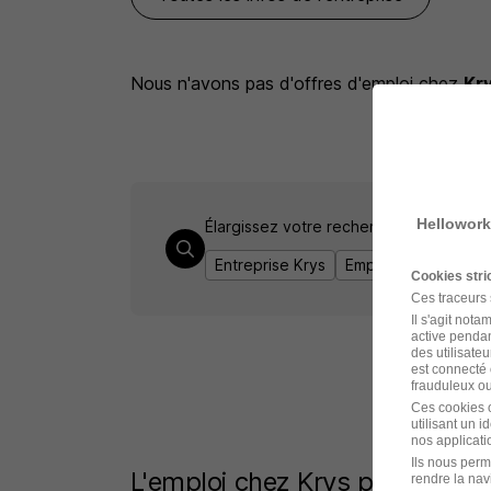
Nous n'avons pas d'offres d'emploi
chez
Kr
Hellowork
Élargissez votre recherche chez
Krys
Entreprise Krys
Emploi Strasbourg
Cookies str
Ces traceurs
Il s'agit not
active pendan
des utilisateu
est connecté 
frauduleux ou 
Ces cookies o
utilisant un 
nos applicatio
Ils nous perm
L'emploi chez Krys par Ville
rendre la nav