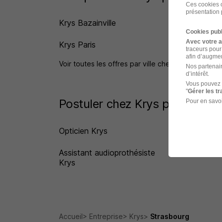
Ces cookies o
présentation 
Krys Bazainville
Kry
Cookies publ
Avec votre 
Krys Paris
Kry
traceurs pour
afin d’augmen
Voir toutes les offres par ville chez Krys
Nos partenair
d’intérêt.
Vous pouvez 
"
Gérer les t
Postuler chez Krys par Métier
Pour en savoi
Opticien Krys
Aud
Assistant audioprothésiste
Mon
Krys
Accueil
Entreprise
Krys
Strasbourg