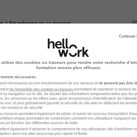
ys
à
Strasbourg
en ce moment
Continuer 
 utilise des cookies ou traceurs pour rendre votre recherche d’em
ou à
Strasbourg
formation encore plus efficace.
Entreprise Strasbourg
ictement nécessaires
 sont nécessaires au bon fonctionnement de nos services et
ne peuvent pas être d
amment
de l'ensemble des cookies ou traceurs
permettant de maintenir la session de l
t sa navigation sur le site, de stocker des informations temporaires telles que les 
rs, les annonces ou les offres vues, gérer les processus d'identification de l'utilisateur,
ou non, et plus globalement garantir la sécurité du site web en détectant les tentati
les violations de sécurité.
u traceurs permettent également de piloter et suivre les sources d'acquisition d'a
identifiant unique permettant de comprendre comment nos utilisateurs naviguent sur 
ns en fonction des différentes sources de trafic.
ettent également d’observer le comportement de nos utilisateurs afin d'améliorer no
igation dans nos sites beaucoup plus rapide et fluide.