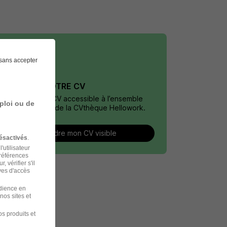
sans accepter
DÉPOSEZ VOTRE CV
Rendez votre CV accessible à l’ensemble
ploi ou de
des recruteurs de la CVthèque Hellowork.
Rendre mon CV visible
ésactivés
.
'utilisateur
préférences
 vérifier s'il
ves d'accès
udience en
nos sites et
s produits et