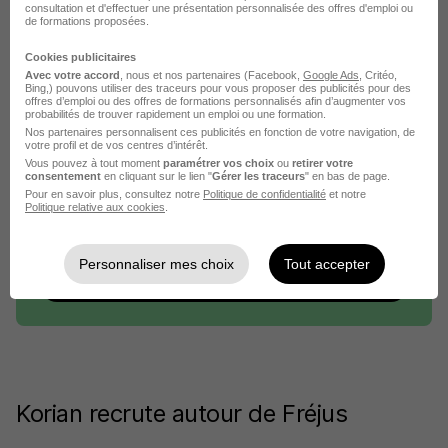
Entreprise Korian
Emploi Fréjus
Entreprise Fréjus
consultation et d'effectuer une présentation personnalisée des offres d'emploi ou
de formations proposées.
Cookies publicitaires
Avec votre accord
, nous et nos partenaires (Facebook,
Google Ads
, Critéo,
Bing,) pouvons utiliser des traceurs pour vous proposer des publicités pour des
offres d’emploi ou des offres de formations personnalisés afin d’augmenter vos
probabilités de trouver rapidement un emploi ou une formation.
Nos partenaires personnalisent ces publicités en fonction de votre navigation, de
votre profil et de vos centres d’intérêt.
Vous pouvez à tout moment
paramétrer vos choix
ou
retirer votre
consentement
en cliquant sur le lien "
Gérer les traceurs
" en bas de page.
DÉPOSEZ VOTRE CV
Pour en savoir plus, consultez notre
Politique de confidentialité
et notre
Politique relative aux cookies
.
Rendez votre CV accessible à l’ensemble des
recruteurs de la CVthèque Hellowork.
Personnaliser mes choix
Tout accepter
Rendre mon CV visible
Korian recrute autour de Fréjus