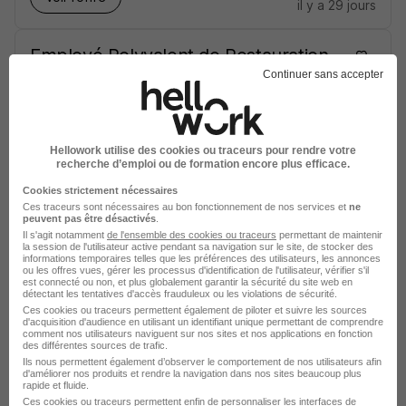
il y a 29 jours
Employé Polyvalent de Restauration
H/F
Continuer sans accepter
Korian
Fréjus - 83
CDI
1 955,44 - 2 022,16 € / mois
Hellowork utilise des cookies ou traceurs pour rendre votre
recherche d’emploi ou de formation encore plus efficace.
Voir l’offre
Cookies strictement nécessaires
il y a 29 jours
Ces traceurs sont nécessaires au bon fonctionnement de nos services et
ne
peuvent pas être désactivés
.
Il s'agit notamment
de l'ensemble des cookies ou traceurs
permettant de maintenir
la session de l'utilisateur active pendant sa navigation sur le site, de stocker des
informations temporaires telles que les préférences des utilisateurs, les annonces
ou les offres vues, gérer les processus d'identification de l'utilisateur, vérifier s'il
sur
1
est connecté ou non, et plus globalement garantir la sécurité du site web en
détectant les tentatives d'accès frauduleux ou les violations de sécurité.
Ces cookies ou traceurs permettent également de piloter et suivre les sources
d'acquisition d'audience en utilisant un identifiant unique permettant de comprendre
comment nos utilisateurs naviguent sur nos sites et nos applications en fonction
des différentes sources de trafic.
Ils nous permettent également d’observer le comportement de nos utilisateurs afin
d'améliorer nos produits et rendre la navigation dans nos sites beaucoup plus
Élargissez votre recherche chez
Korian
ou à
Fréjus
rapide et fluide.
Ces cookies ou traceurs permettent enfin de personnaliser les interfaces de