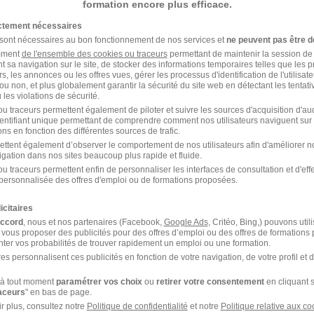
formation encore plus efficace.
17/02/26
ictement nécessaires
 sont nécessaires au bon fonctionnement de nos services et
ne peuvent pas être d
amment
de l'ensemble des cookies ou traceurs
permettant de maintenir la session de l
t sa navigation sur le site, de stocker des informations temporaires telles que les 
/F
rs, les annonces ou les offres vues, gérer les processus d'identification de l'utilisateur,
ou non, et plus globalement garantir la sécurité du site web en détectant les tentati
les violations de sécurité.
u traceurs permettent également de piloter et suivre les sources d'acquisition d'a
 € / an
identifiant unique permettant de comprendre comment nos utilisateurs naviguent sur 
ns en fonction des différentes sources de trafic.
 06/02/26
ettent également d’observer le comportement de nos utilisateurs afin d'améliorer no
igation dans nos sites beaucoup plus rapide et fluide.
u traceurs permettent enfin de personnaliser les interfaces de consultation et d'eff
personnalisée des offres d'emploi ou de formations proposées.
icitaires
accord
, nous et nos partenaires (Facebook,
Google Ads
, Critéo, Bing,) pouvons util
 vous proposer des publicités pour des offres d’emploi ou des offres de formations
ter vos probabilités de trouver rapidement un emploi ou une formation.
27/11/25
es personnalisent ces publicités en fonction de votre navigation, de votre profil et 
à tout moment
paramétrer vos choix
ou
retirer votre consentement
en cliquant s
raceurs
" en bas de page.
r plus, consultez notre
Politique de confidentialité
et notre
Politique relative aux co