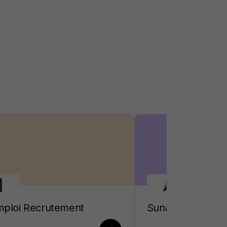
mploi Recrutement
Sunapsis Recrut