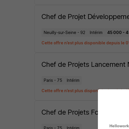
Chef de Projet Développem
Neuilly-sur-Seine - 92
Intérim
45 000 - 4
Cette offre n’est plus disponible depuis le 
Chef de Projets Lancement 
Paris - 75
Intérim
Cette offre n’est plus disponible depuis le 
Chef de Projets Formulatio
Hellowork
Paris - 75
Intérim