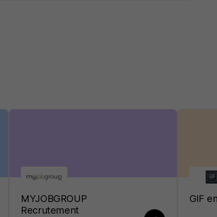
MYJOBGROUP
GIF e
Recrutement