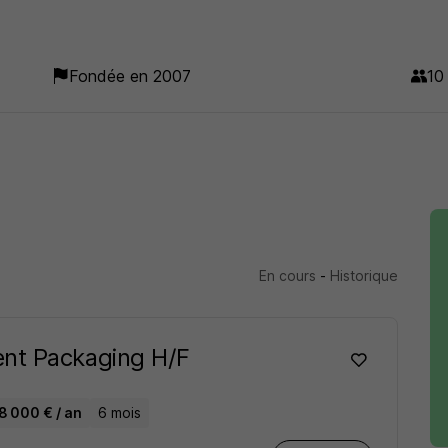
Fondée en 2007
10
En cours
-
Historique
ent Packaging H/F
8 000 € / an
6 mois