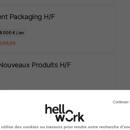
ent Packaging H/F
8 000 € / an
01/06/26
Nouveaux Produits H/F
17/02/26
Continuer 
n Cosmétique H/F
 utilise des cookies ou traceurs pour rendre votre recherche d’em