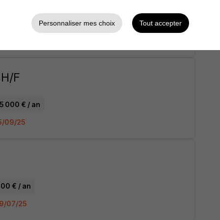
 € / an
Personnaliser mes choix
Tout accepter
22/09/25
 H/F
5 000 € / an
15/09/25
00 € / an
09/07/25