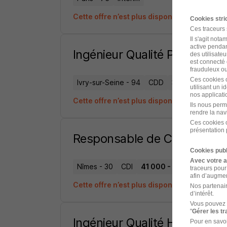
Cette offre n’est plus disponible depuis le 
Cookies str
Ces traceurs
Il s'agit not
active pendan
Ingénieur Qualité Produits H
des utilisateu
est connecté 
frauduleux ou 
Ces cookies o
Ivry-sur-Seine - 94
CDD
39 000 - 44 000
utilisant un 
nos applicatio
Cette offre n’est plus disponible depuis le
Ils nous perm
rendre la nav
Ces cookies o
présentation 
Responsable de Chai H/F
Cookies publ
Avec votre 
Nîmes - 30
CDI
41 000 - 45 000 € / an
traceurs pour
afin d’augmen
Cette offre n’est plus disponible depuis le 
Nos partenair
d’intérêt.
Vous pouvez 
"
Gérer les t
Ingénieur Qualité H/F
Pour en savoi