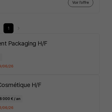
Voir l’offre
1
ent Packaging H/F
n
19/06/26
 Cosmétique H/F
8 000 € / an
01/06/26