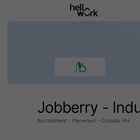
Aller au contenu principal
Jobberry - Ind
Recrutement - Placement - Conseils RH