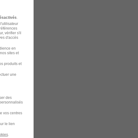
ésactivés
.
'utilisateur
préférences
 vérifier s'il
ves d'accès
udience en
nos sites et
s produits et
ectuer une
iser des
 personnalisés
de vos centres
ur le lien
okies
.