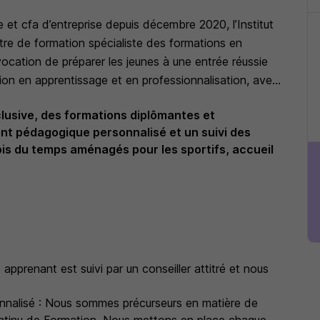
 et cfa d’entreprise depuis décembre 2020, l’Institut
re de formation spécialiste des formations en
 vocation de préparer les jeunes à une entrée réussie
ation en apprentissage et en professionnalisation, avec
bac au bac +5.
nclusive, des formations diplômantes et
t pédagogique personnalisé et un suivi des
pour les salariés du groupe comme pour les
ois du temps aménagés pour les sportifs, accueil
contrat d’apprentissage intérimaire.
ns la vie professionnelle »
tées par une progression constante de nos résultats
upe Randstad ont l’ambition de poursuivre leur
en s’appuyant sur trois axes : orienter, former,
prenant est suivi par un conseiller attitré et nous
onnalisé : Nous sommes précurseurs en matière de