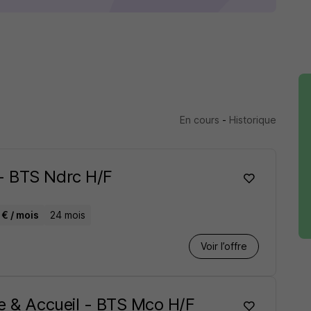
En cours
-
Historique
- BTS Ndrc H/F
 € / mois
24 mois
Voir l’offre
te & Accueil - BTS Mco H/F