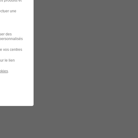
s produits et
ectuer une
iser des
 personnalisés
de vos centres
ur le lien
okies
.