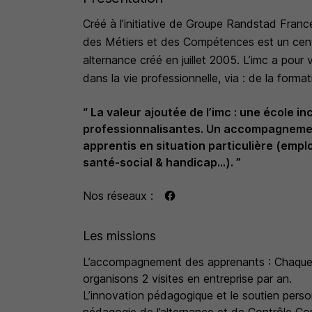
Créé à l’initiative de Groupe Randstad France
des Métiers et des Compétences est un cent
alternance créé en juillet 2005. L’imc a pour
dans la vie professionnelle, via : de la form
des formations gratuites et rémunérées du 
“ La valeur ajoutée de l’imc : une école i
professionnalisantes. Un accompagnemen
A ce titre nous développons des formations 
apprentis en situation particulière (empl
entreprises clientes, en apprentissage ou en 
santé-social & handicap...). ”
« Préparer les jeunes à une entrée réussie da
Nos réseaux :
Après plus de 20 ans d’expérience et confor
Les missions
aux examens d’Etat, les équipes de l’IMC Gro
engagement au service des jeunes franciliens 
L’accompagnement des apprenants : Chaque ap
intégrer.
organisons 2 visites en entreprise par an.
L’innovation pédagogique et le soutien pers