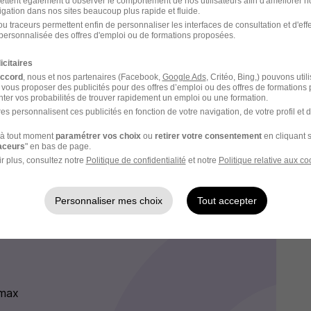
ettent également d’observer le comportement de nos utilisateurs afin d'améliorer no
de favoriser l’innovation permanente dans le monde
igation dans nos sites beaucoup plus rapide et fluide.
atre axes stratégiques :
u traceurs permettent enfin de personnaliser les interfaces de consultation et d'eff
personnalisée des offres d'emploi ou de formations proposées.
 en respectant leurs différences
icitaires
et toujours en amont des besoins de nos clients
accord
, nous et nos partenaires (Facebook,
Google Ads
, Critéo, Bing,) pouvons util
9 de plus
 vous proposer des publicités pour des offres d’emploi ou des offres de formations
porteuse des valeurs de nos équipes.
ter vos probabilités de trouver rapidement un emploi ou une formation.
es personnalisent ces publicités en fonction de votre navigation, de votre profil et 
à tout moment
paramétrer vos choix
ou
retirer votre consentement
en cliquant s
raceurs
" en bas de page.
r plus, consultez notre
Politique de confidentialité
et notre
Politique relative aux co
la formation à laquelle vous postulez.
Personnaliser mes choix
Tout accepter
 max