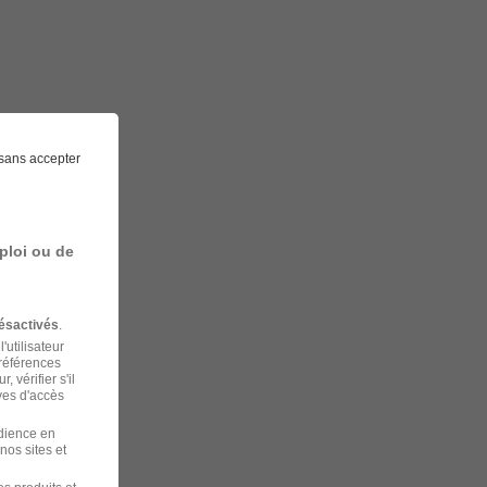
sans accepter
ploi ou de
ésactivés
.
'utilisateur
préférences
 vérifier s'il
ves d'accès
udience en
nos sites et