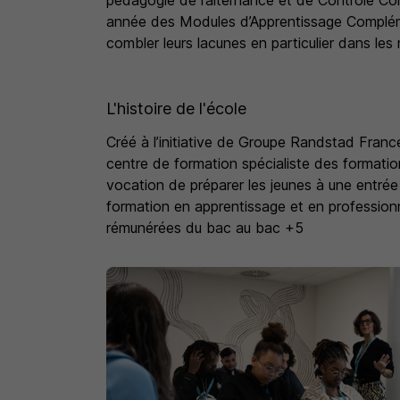
pédagogie de l’alternance et de Contrôle C
Orienter nos candidats parce que nous considé
année des Modules d’Apprentissage Complém
professionnel durable et personnalisé quel que
combler leurs lacunes en particulier dans les
n’est pas ce que nos apprenants ont fait mais 
Former nos apprenants dans chaque dimension 
dans la préparation des examens d’Etat mais 
L'histoire de l'école
comportementaux en entreprise.
Créé à l’initiative de Groupe Randstad Franc
centre de formation spécialiste des formation
L’IMC, s’inscrit dans la volonté du Groupe Ra
vocation de préparer les jeunes à une entrée r
un cadre de formation privilégié. Notre centr
formation en apprentissage et en professionn
informatiques renouvelés, de salles de cours
rémunérées du bac au bac +5
transport en commun pour tous les jeunes d’I
et très attractif.