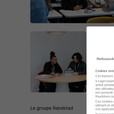
Hellowork
Cookies str
Ces traceurs
Il s'agit not
active pendan
des utilisateu
est connecté 
frauduleux ou 
Ces cookies o
utilisant un 
Le groupe Randstad
nos applicatio