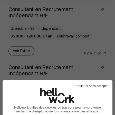
Consultant en Recrutement
Indépendant H/F
Grenoble - 38
Indépendant
35 000 - 120 000 € / an
Télétravail complet
Voir l’offre
il y a 29 jours
Consultant en Recrutement
Indépendant H/F
Auvergne-Rhône-Alpes
Indépendant
Continuer sans accepter
35 000 - 100 000 € / an
Télétravail complet
Hellowork utilise des cookies ou traceurs pour rendre votre
Voir l’offre
il y a 29 jours
recherche d’emploi ou de formation encore plus efficace.