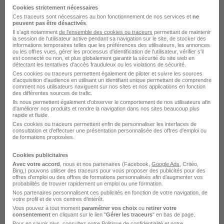
Cookies strictement nécessaires
Ces traceurs sont nécessaires au bon fonctionnement de nos services et
ne
Engineering Manager H/F
peuvent pas être désactivés
.
Il s'agit notamment
de l'ensemble des cookies ou traceurs
permettant de maintenir
la session de l'utilisateur active pendant sa navigation sur le site, de stocker des
Paris - 75
CDI
90 000 - 100 000 € / an
informations temporaires telles que les préférences des utilisateurs, les annonces
ou les offres vues, gérer les processus d'identification de l'utilisateur, vérifier s'il
est connecté ou non, et plus globalement garantir la sécurité du site web en
Télétravail occasionnel
détectant les tentatives d'accès frauduleux ou les violations de sécurité.
Ces cookies ou traceurs permettent également de piloter et suivre les sources
d'acquisition d'audience en utilisant un identifiant unique permettant de comprendre
comment nos utilisateurs naviguent sur nos sites et nos applications en fonction
Voir l’offre
il y a 29 jours
des différentes sources de trafic.
Ils nous permettent également d’observer le comportement de nos utilisateurs afin
d'améliorer nos produits et rendre la navigation dans nos sites beaucoup plus
rapide et fluide.
Responsable Maintenance CVC -
Ces cookies ou traceurs permettent enfin de personnaliser les interfaces de
Génie Climatique H/F
consultation et d'effectuer une présentation personnalisée des offres d'emploi ou
de formations proposées.
Cookies publicitaires
Guadeloupe - 971
CDI
55 000 - 60 000 € / an
Avec votre accord
, nous et nos partenaires (Facebook,
Google Ads
, Critéo,
Bing,) pouvons utiliser des traceurs pour vous proposer des publicités pour des
offres d’emploi ou des offres de formations personnalisés afin d’augmenter vos
probabilités de trouver rapidement un emploi ou une formation.
Voir l’offre
il y a 29 jours
Nos partenaires personnalisent ces publicités en fonction de votre navigation, de
votre profil et de vos centres d’intérêt.
Vous pouvez à tout moment
paramétrer vos choix
ou
retirer votre
consentement
en cliquant sur le lien "
Gérer les traceurs
" en bas de page.
Responsable Commercial - Génie
Pour en savoir plus, consultez notre
Politique de confidentialité
et notre