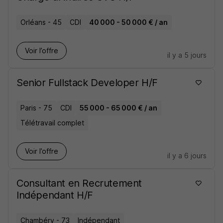
• WEB MARKETING : Directeurs marketing, Growth
Orléans - 45
CDI
40 000 - 50 000 € / an
Hacker, Responsables du trafic, Community
Managers, Chefs de projet, Consultants SEO/SEM.
Voir l’offre
il y a 5 jours
• CADRE DIRIGEANTS : CTO, COO, CMO,...
Senior Fullstack Developer H/F
Paris - 75
CDI
55 000 - 65 000 € / an
Télétravail complet
Voir l’offre
il y a 6 jours
Consultant en Recrutement
Indépendant H/F
Chambéry - 73
Indépendant