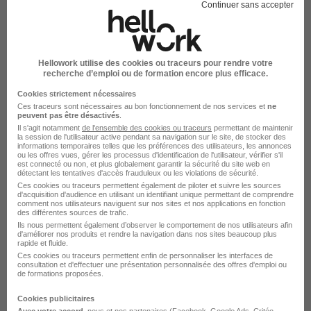
DÉPOSEZ VOTRE CV
Continuer sans accepter
Rendez votre CV accessible à l’ensemble des
recruteurs de la CVthèque Hellowork.
Hellowork utilise des cookies ou traceurs pour rendre votre
Rendre mon CV visible
recherche d’emploi ou de formation encore plus efficace.
Cookies strictement nécessaires
Ces traceurs sont nécessaires au bon fonctionnement de nos services et
ne
peuvent pas être désactivés
.
Il s'agit notamment
de l'ensemble des cookies ou traceurs
permettant de maintenir
la session de l'utilisateur active pendant sa navigation sur le site, de stocker des
informations temporaires telles que les préférences des utilisateurs, les annonces
Le Recrutement chez Horizon Job
ou les offres vues, gérer les processus d'identification de l'utilisateur, vérifier s'il
est connecté ou non, et plus globalement garantir la sécurité du site web en
détectant les tentatives d'accès frauduleux ou les violations de sécurité.
dans le domaine BTP
Ces cookies ou traceurs permettent également de piloter et suivre les sources
d'acquisition d'audience en utilisant un identifiant unique permettant de comprendre
comment nos utilisateurs naviguent sur nos sites et nos applications en fonction
des différentes sources de trafic.
Horizon Job Plaquiste
Ils nous permettent également d’observer le comportement de nos utilisateurs afin
d'améliorer nos produits et rendre la navigation dans nos sites beaucoup plus
Horizon Job Menuisier poseur
rapide et fluide.
Ces cookies ou traceurs permettent enfin de personnaliser les interfaces de
consultation et d'effectuer une présentation personnalisée des offres d'emploi ou
Horizon Job Chef d'équipe maçon
de formations proposées.
Horizon Job Coffreur bancheur
Cookies publicitaires