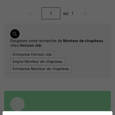
sur
1
Élargissez votre recherche de
Monteur de chapiteau
chez
Horizon Job
Entreprise Horizon Job
Emploi Monteur de chapiteau
Entreprise Monteur de chapiteau