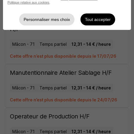
Politique relative aux cookies
.
sur
13
Personnaliser mes choix
Tout accepter
Pilote CN Charpente Traditionnelle
H/F
Mâcon - 71
Temps partiel
12,31 - 14 € / heure
Cette offre n’est plus disponible depuis le 17/07/26
Manutentionnaire Atelier Sablage H/F
Mâcon - 71
Temps partiel
12,31 - 14 € / heure
Cette offre n’est plus disponible depuis le 24/07/26
Operateur de Production H/F
Mâcon - 71
Temps partiel
12,31 - 14 € / heure