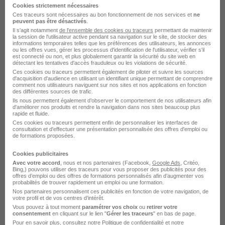
Cookies strictement nécessaires
Manutentionnaire BTP H/F
Ces traceurs sont nécessaires au bon fonctionnement de nos services et
ne
peuvent pas être désactivés
.
Horizon Job
Il s'agit notamment
de l'ensemble des cookies ou traceurs
permettant de maintenir
la session de l'utilisateur active pendant sa navigation sur le site, de stocker des
informations temporaires telles que les préférences des utilisateurs, les annonces
ou les offres vues, gérer les processus d'identification de l'utilisateur, vérifier s'il
Mâcon - 71
Intérim
12,31 - 14 € / heure
4 mois
est connecté ou non, et plus globalement garantir la sécurité du site web en
détectant les tentatives d'accès frauduleux ou les violations de sécurité.
Ces cookies ou traceurs permettent également de piloter et suivre les sources
d'acquisition d'audience en utilisant un identifiant unique permettant de comprendre
Voir l’offre
il y a 2 jours
comment nos utilisateurs naviguent sur nos sites et nos applications en fonction
des différentes sources de trafic.
Ils nous permettent également d’observer le comportement de nos utilisateurs afin
d'améliorer nos produits et rendre la navigation dans nos sites beaucoup plus
Pilote CN Charpente Traditionnelle
rapide et fluide.
H/F
Ces cookies ou traceurs permettent enfin de personnaliser les interfaces de
consultation et d'effectuer une présentation personnalisée des offres d'emploi ou
Horizon Job
de formations proposées.
Cookies publicitaires
Mâcon - 71
Intérim
12,31 - 14 € / heure
4 mois
Avec votre accord
, nous et nos partenaires (Facebook,
Google Ads
, Critéo,
Bing,) pouvons utiliser des traceurs pour vous proposer des publicités pour des
offres d’emploi ou des offres de formations personnalisés afin d’augmenter vos
probabilités de trouver rapidement un emploi ou une formation.
Voir l’offre
il y a 2 jours
Nos partenaires personnalisent ces publicités en fonction de votre navigation, de
votre profil et de vos centres d’intérêt.
Vous pouvez à tout moment
paramétrer vos choix
ou
retirer votre
consentement
en cliquant sur le lien "
Gérer les traceurs
" en bas de page.
Pour en savoir plus, consultez notre
Politique de confidentialité
et notre