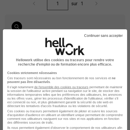
sur
1
Élargissez votre recherche chez
HLM
ou à
Voiron
Continuer sans accepter
Entreprise HLM
Emploi Voiron
Entreprise Voiron
Hellowork utilise des cookies ou traceurs pour rendre votre
recherche d’emploi ou de formation encore plus efficace.
Cookies strictement nécessaires
Ces traceurs sont nécessaires au bon fonctionnement de nos services et
ne
peuvent pas être désactivés
.
Il s'agit notamment
de l'ensemble des cookies ou traceurs
permettant de maintenir
la session de l'utilisateur active pendant sa navigation sur le site, de stocker des
informations temporaires telles que les préférences des utilisateurs, les annonces
ou les offres vues, gérer les processus d'identification de l'utilisateur, vérifier s'il
DÉPOSEZ VOTRE CV
est connecté ou non, et plus globalement garantir la sécurité du site web en
détectant les tentatives d'accès frauduleux ou les violations de sécurité.
Rendez votre CV accessible à l’ensemble des
Ces cookies ou traceurs permettent également de piloter et suivre les sources
recruteurs de la CVthèque Hellowork.
d'acquisition d'audience en utilisant un identifiant unique permettant de comprendre
comment nos utilisateurs naviguent sur nos sites et nos applications en fonction
des différentes sources de trafic.
Rendre mon CV visible
Ils nous permettent également d’observer le comportement de nos utilisateurs afin