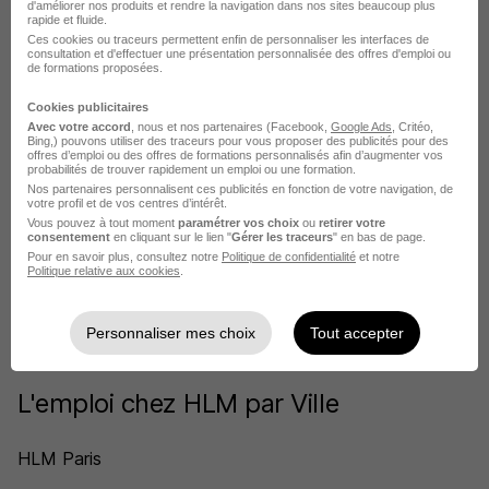
d'améliorer nos produits et rendre la navigation dans nos sites beaucoup plus
rapide et fluide.
Ces cookies ou traceurs permettent enfin de personnaliser les interfaces de
consultation et d'effectuer une présentation personnalisée des offres d'emploi ou
de formations proposées.
Cookies publicitaires
HLM recrute autour de Voiron
Avec votre accord
, nous et nos partenaires (Facebook,
Google Ads
, Critéo,
Bing,) pouvons utiliser des traceurs pour vous proposer des publicités pour des
offres d’emploi ou des offres de formations personnalisés afin d’augmenter vos
probabilités de trouver rapidement un emploi ou une formation.
HLM Bourgoin-Jallieu
Nos partenaires personnalisent ces publicités en fonction de votre navigation, de
votre profil et de vos centres d’intérêt.
HLM Échirolles
Vous pouvez à tout moment
paramétrer vos choix
ou
retirer votre
consentement
en cliquant sur le lien "
Gérer les traceurs
" en bas de page.
Pour en savoir plus, consultez notre
Politique de confidentialité
et notre
HLM Grenoble
Politique relative aux cookies
.
HLM Saint-Martin-d'Hères
Personnaliser mes choix
Tout accepter
HLM Seyssinet-Pariset
L'emploi chez HLM par Ville
HLM Paris