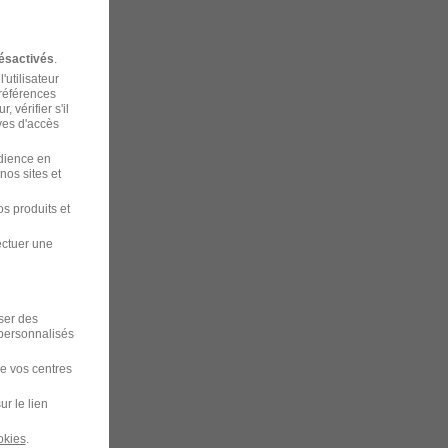
ésactivés
.
'utilisateur
préférences
 vérifier s'il
ves d'accès
udience en
nos sites et
s produits et
ectuer une
iser des
 personnalisés
de vos centres
ur le lien
okies
.