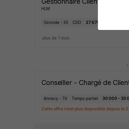
Gestionnaire Clientèle H/F
HLM
Gironde - 33
CDD
27 675 - 29 025 € / a
plus de 1 mois
Conseiller - Chargé de Clien
Annecy - 74
Temps partiel
30 000 - 35 
Cette offre n’est plus disponible depuis le 