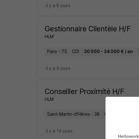
il y a 8 jours
Gestionnaire Clientèle H/F
HLM
Paris - 75
CDI
30 000 - 34 000 € / an
il y a 9 jours
Conseiller Proximité H/F
HLM
Saint-Martin-d'Hères - 38
CDI
23 000 - 2
il y a 14 jours
Hellowork