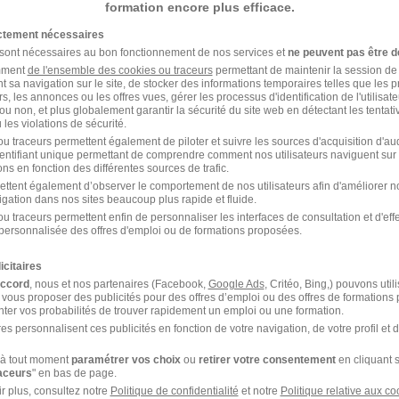
formation encore plus efficace.
ictement nécessaires
 sont nécessaires au bon fonctionnement de nos services et
ne peuvent pas être d
amment
de l'ensemble des cookies ou traceurs
permettant de maintenir la session de l
t sa navigation sur le site, de stocker des informations temporaires telles que les 
rs, les annonces ou les offres vues, gérer les processus d'identification de l'utilisateur,
Télétravail partiel
+ 1
ou non, et plus globalement garantir la sécurité du site web en détectant les tentati
les violations de sécurité.
u traceurs permettent également de piloter et suivre les sources d'acquisition d'a
Voir l’offre
identifiant unique permettant de comprendre comment nos utilisateurs naviguent sur 
ns en fonction des différentes sources de trafic.
ettent également d’observer le comportement de nos utilisateurs afin d'améliorer no
igation dans nos sites beaucoup plus rapide et fluide.
u traceurs permettent enfin de personnaliser les interfaces de consultation et d'eff
personnalisée des offres d'emploi ou de formations proposées.
icitaires
accord
, nous et nos partenaires (Facebook,
Google Ads
, Critéo, Bing,) pouvons util
0 € / an
 vous proposer des publicités pour des offres d’emploi ou des offres de formations
ter vos probabilités de trouver rapidement un emploi ou une formation.
Voir l’offre
es personnalisent ces publicités en fonction de votre navigation, de votre profil et 
à tout moment
paramétrer vos choix
ou
retirer votre consentement
en cliquant s
raceurs
" en bas de page.
r plus, consultez notre
Politique de confidentialité
et notre
Politique relative aux co