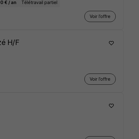
0 € / an
Télétravail partiel
Voir l’offre
zé H/F
Voir l’offre