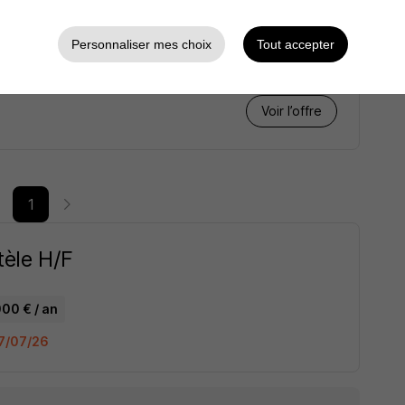
Personnaliser mes choix
Tout accepter
n
Voir l’offre
1
tèle H/F
000 € / an
27/07/26