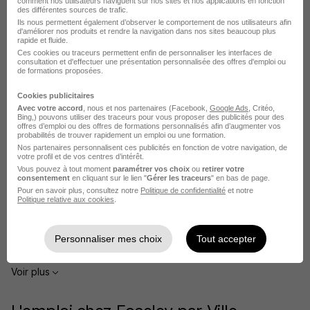
comment nos utilisateurs naviguent sur nos sites et nos applications en fonction
des différentes sources de trafic.
Ils nous permettent également d’observer le comportement de nos utilisateurs afin
d'améliorer nos produits et rendre la navigation dans nos sites beaucoup plus
rapide et fluide.
Ces cookies ou traceurs permettent enfin de personnaliser les interfaces de
consultation et d'effectuer une présentation personnalisée des offres d'emploi ou
de formations proposées.
Foselev recrute autour de Vitrolles
Cookies publicitaires
Avec votre accord
, nous et nos partenaires (Facebook,
Google Ads
, Critéo,
Bing,) pouvons utiliser des traceurs pour vous proposer des publicités pour des
Foselev Boulbon
offres d’emploi ou des offres de formations personnalisés afin d’augmenter vos
probabilités de trouver rapidement un emploi ou une formation.
Foselev Châteaurenard
Nos partenaires personnalisent ces publicités en fonction de votre navigation, de
votre profil et de vos centres d’intérêt.
Vous pouvez à tout moment
paramétrer vos choix
ou
retirer votre
Foselev Fos-sur-Mer
consentement
en cliquant sur le lien "
Gérer les traceurs
" en bas de page.
Pour en savoir plus, consultez notre
Politique de confidentialité
et notre
Foselev Marseille
Politique relative aux cookies
.
Foselev Martigues
Personnaliser mes choix
Tout accepter
Foselev Aix-en-Provence
Voir plus