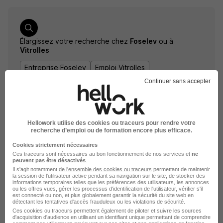
Élargissez votre recherche chez
Foselev
ou à
Vitrolles
Entreprise Foselev
Emploi Vitrolles
Entreprise Vitrolles
Continuer sans accepter
Hellowork utilise des cookies ou traceurs pour rendre votre
recherche d’emploi ou de formation encore plus efficace.
Cookies strictement nécessaires
Ces traceurs sont nécessaires au bon fonctionnement de nos services et
ne
peuvent pas être désactivés
.
Il s'agit notamment
de l'ensemble des cookies ou traceurs
permettant de maintenir
DÉPOSEZ VOTRE CV
la session de l'utilisateur active pendant sa navigation sur le site, de stocker des
informations temporaires telles que les préférences des utilisateurs, les annonces
Rendez votre CV accessible à l’ensemble des
ou les offres vues, gérer les processus d'identification de l'utilisateur, vérifier s'il
est connecté ou non, et plus globalement garantir la sécurité du site web en
recruteurs de la CVthèque Hellowork.
détectant les tentatives d'accès frauduleux ou les violations de sécurité.
Ces cookies ou traceurs permettent également de piloter et suivre les sources
d'acquisition d'audience en utilisant un identifiant unique permettant de comprendre
Rendre mon CV visible