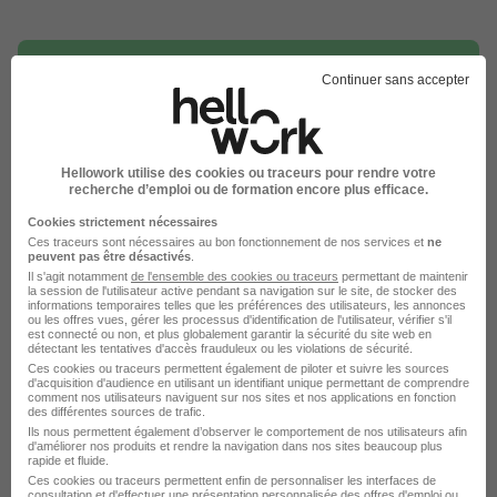
Continuer sans accepter
DÉPOSEZ VOTRE CV
Hellowork utilise des cookies ou traceurs pour rendre votre
Rendez votre CV accessible à l’ensemble des
recherche d’emploi ou de formation encore plus efficace.
recruteurs de la CVthèque Hellowork.
Cookies strictement nécessaires
Ces traceurs sont nécessaires au bon fonctionnement de nos services et
ne
Rendre mon CV visible
peuvent pas être désactivés
.
Il s'agit notamment
de l'ensemble des cookies ou traceurs
permettant de maintenir
la session de l'utilisateur active pendant sa navigation sur le site, de stocker des
informations temporaires telles que les préférences des utilisateurs, les annonces
ou les offres vues, gérer les processus d'identification de l'utilisateur, vérifier s'il
est connecté ou non, et plus globalement garantir la sécurité du site web en
détectant les tentatives d'accès frauduleux ou les violations de sécurité.
Ces cookies ou traceurs permettent également de piloter et suivre les sources
d'acquisition d'audience en utilisant un identifiant unique permettant de comprendre
Le Recrutement chez Foselev dans le
comment nos utilisateurs naviguent sur nos sites et nos applications en fonction
des différentes sources de trafic.
domaine Production
Ils nous permettent également d’observer le comportement de nos utilisateurs afin
d'améliorer nos produits et rendre la navigation dans nos sites beaucoup plus
rapide et fluide.
Ces cookies ou traceurs permettent enfin de personnaliser les interfaces de
Foselev Tuyauteur
consultation et d'effectuer une présentation personnalisée des offres d'emploi ou