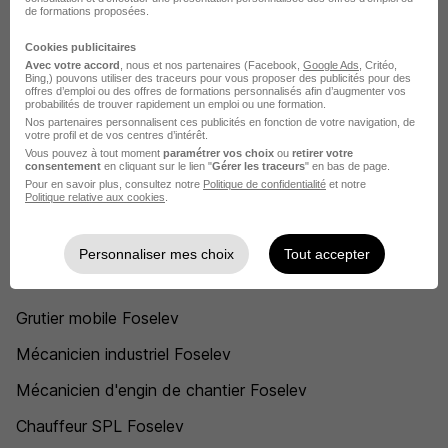
de formations proposées.
Foselev Soudeur
Cookies publicitaires
Foselev Tuyauteur industriel
Avec votre accord
, nous et nos partenaires (Facebook,
Google Ads
, Critéo,
Bing,) pouvons utiliser des traceurs pour vous proposer des publicités pour des
offres d’emploi ou des offres de formations personnalisés afin d’augmenter vos
Foselev Chef de chantier tuyauterie
probabilités de trouver rapidement un emploi ou une formation.
Nos partenaires personnalisent ces publicités en fonction de votre navigation, de
votre profil et de vos centres d’intérêt.
Foselev Chef monteur
Vous pouvez à tout moment
paramétrer vos choix
ou
retirer votre
consentement
en cliquant sur le lien "
Gérer les traceurs
" en bas de page.
Foselev Technicien monteur
Pour en savoir plus, consultez notre
Politique de confidentialité
et notre
Politique relative aux cookies
.
Voir plus
Personnaliser mes choix
Tout accepter
Postuler chez Foselev par Métier
Grutier mobile Foselev
Mécanicien industriel Foselev
Mécanicien d'engin de chantier Foselev
Chauffeur SPL Foselev