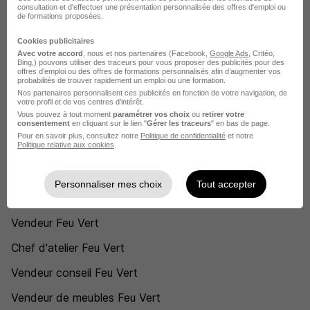
Feu Vert Dorlisheim
consultation et d'effectuer une présentation personnalisée des offres d'emploi ou
de formations proposées.
Feu Vert Langueux
Cookies publicitaires
Feu Vert Montpellier
Avec votre accord
, nous et nos partenaires (Facebook,
Google Ads
, Critéo,
Bing,) pouvons utiliser des traceurs pour vous proposer des publicités pour des
offres d’emploi ou des offres de formations personnalisés afin d’augmenter vos
Voir plus
probabilités de trouver rapidement un emploi ou une formation.
Nos partenaires personnalisent ces publicités en fonction de votre navigation, de
Voir toutes les offres par ville chez Feu Vert
votre profil et de vos centres d’intérêt.
Vous pouvez à tout moment
paramétrer vos choix
ou
retirer votre
consentement
en cliquant sur le lien "
Gérer les traceurs
" en bas de page.
Postuler chez Feu Vert par Métier
Pour en savoir plus, consultez notre
Politique de confidentialité
et notre
Politique relative aux cookies
.
Mécanicien automobile Feu Vert
Personnaliser mes choix
Tout accepter
Mécanicien automobile Feu Vert
Vendeur Feu Vert
Chef d'atelier Feu Vert
Vendeur conseil Feu Vert
Vendeur de meubles Feu Vert