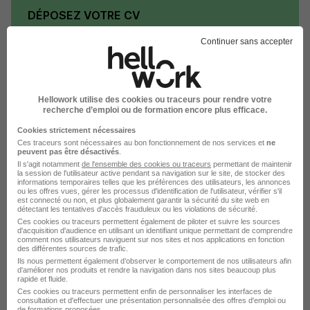
DÉPOSEZ VOTRE CV
Rendez votre CV accessible à l’ensemble des
Continuer sans accepter
recruteurs de la CVthèque Hellowork.
Rendre mon CV visible
Hellowork utilise des cookies ou traceurs pour rendre votre
recherche d’emploi ou de formation encore plus efficace.
Cookies strictement nécessaires
Ces traceurs sont nécessaires au bon fonctionnement de nos services et
ne
peuvent pas être désactivés
.
Postuler chez Euromaster par Métier
Il s'agit notamment
de l'ensemble des cookies ou traceurs
permettant de maintenir
la session de l'utilisateur active pendant sa navigation sur le site, de stocker des
informations temporaires telles que les préférences des utilisateurs, les annonces
ou les offres vues, gérer les processus d'identification de l'utilisateur, vérifier s'il
est connecté ou non, et plus globalement garantir la sécurité du site web en
Technicien monteur Euromaster
détectant les tentatives d'accès frauduleux ou les violations de sécurité.
Ces cookies ou traceurs permettent également de piloter et suivre les sources
Mécanicien automobile Euromaster
d'acquisition d'audience en utilisant un identifiant unique permettant de comprendre
comment nos utilisateurs naviguent sur nos sites et nos applications en fonction
des différentes sources de trafic.
Technicien automobile Euromaster
Ils nous permettent également d’observer le comportement de nos utilisateurs afin
d'améliorer nos produits et rendre la navigation dans nos sites beaucoup plus
Responsable de centre Euromaster
rapide et fluide.
Ces cookies ou traceurs permettent enfin de personnaliser les interfaces de
Réceptionnaire automobile Euromaster
consultation et d'effectuer une présentation personnalisée des offres d'emploi ou
de formations proposées.