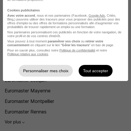
Chef d'atelier Euromaster
Cookies publicitaires
Avec votre accord
, nous et nos partenaires (Facebook,
Google Ads
, Critéo,
Voir plus
Bing,) pouvons utiliser des traceurs pour vous proposer des publicités pour des
offres d’emploi ou des offres de formations personnalisés afin d’augmenter vos
probabilités de trouver rapidement un emploi ou une formation.
Voir toutes les offres par métier chez Euromaster
Nos partenaires personnalisent ces publicités en fonction de votre navigation, de
votre profil et de vos centres d’intérêt.
Vous pouvez à tout moment
paramétrer vos choix
ou
retirer votre
L'emploi chez Euromaster par Ville
consentement
en cliquant sur le lien "
Gérer les traceurs
" en bas de page.
Pour en savoir plus, consultez notre
Politique de confidentialité
et notre
Politique relative aux cookies
.
Euromaster Dijon
Euromaster Illzach
Personnaliser mes choix
Tout accepter
Euromaster Lesquin
Euromaster Mayenne
Euromaster Montpellier
Euromaster Rennes
Voir plus