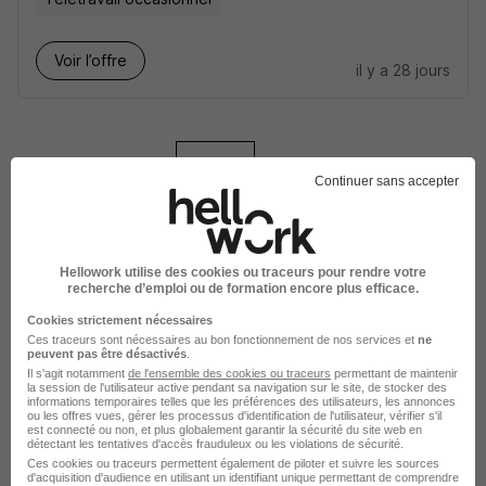
Voir l’offre
il y a 28 jours
sur
1
Continuer sans accepter
Directeur de Filiale H/F
Hellowork utilise des cookies ou traceurs pour rendre votre
Fort-de-France - 972
CDI
70 000 - 80 000 € / an
recherche d’emploi ou de formation encore plus efficace.
Cette offre n’est plus disponible depuis le 11/06/26
Cookies strictement nécessaires
Ces traceurs sont nécessaires au bon fonctionnement de nos services et
ne
peuvent pas être désactivés
.
Il s'agit notamment
Directeur de Filiale H/F
de l'ensemble des cookies ou traceurs
permettant de maintenir
la session de l'utilisateur active pendant sa navigation sur le site, de stocker des
informations temporaires telles que les préférences des utilisateurs, les annonces
ou les offres vues, gérer les processus d'identification de l'utilisateur, vérifier s'il
est connecté ou non, et plus globalement garantir la sécurité du site web en
Fort-de-France - 972
CDI
70 000 - 80 000 € / an
détectant les tentatives d'accès frauduleux ou les violations de sécurité.
Ces cookies ou traceurs permettent également de piloter et suivre les sources
Cette offre n’est plus disponible depuis le 25/05/26
d'acquisition d'audience en utilisant un identifiant unique permettant de comprendre