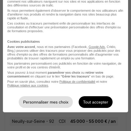
comment nos utilisateurs naviguent sur nos sites et nos applications en fonction
des différentes sources de trafic.
Ils nous permettent également d’observer le comportement de nos utilisateurs afin
Contrôleur Financier H/F
d'améliorer nos produits et rendre la navigation dans nos sites beaucoup plus
rapide et fluide.
Ces cookies ou traceurs permettent enfin de personnaliser les interfaces de
consultation et d'effectuer une présentation personnalisée des offres d'emploi ou
Chemillé-en-Anjou - 49
CDI
de formations proposées.
Cette offre n’est plus disponible depuis le 15/05/26
Cookies publicitaires
Avec votre accord
, nous et nos partenaires (Facebook,
Google Ads
, Critéo,
Bing,) pouvons utiliser des traceurs pour vous proposer des publicités pour des
offres d’emploi ou des offres de formations personnalisés afin d’augmenter vos
Contrôleur Financier H/F
probabilités de trouver rapidement un emploi ou une formation.
Nos partenaires personnalisent ces publicités en fonction de votre navigation, de
votre profil et de vos centres d’intérêt.
Loire-Atlantique - 44
CDI
45 000 - 55 000 € / an
Vous pouvez à tout moment
paramétrer vos choix
ou
retirer votre
consentement
en cliquant sur le lien "
Gérer les traceurs
" en bas de page.
Pour en savoir plus, consultez notre
Politique de confidentialité
et notre
Cette offre n’est plus disponible depuis le 12/04/26
Politique relative aux cookies
.
Responsable Comptable et
Personnaliser mes choix
Tout accepter
Administratif H/F
Neuilly-sur-Seine - 92
CDI
45 000 - 55 000 € / an