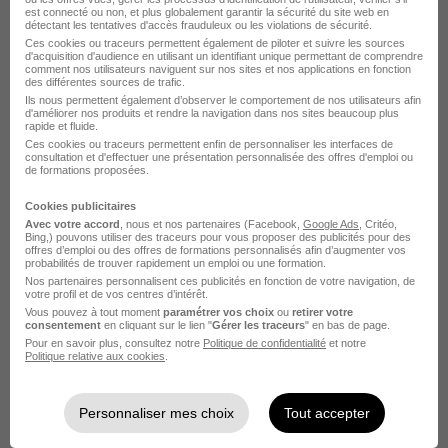
Voir l’offre
est connecté ou non, et plus globalement garantir la sécurité du site web en
il y a 11 jours
détectant les tentatives d'accès frauduleux ou les violations de sécurité.
Ces cookies ou traceurs permettent également de piloter et suivre les sources
d'acquisition d'audience en utilisant un identifiant unique permettant de comprendre
Technicien d'Etudes Exécution en
comment nos utilisateurs naviguent sur nos sites et nos applications en fonction
des différentes sources de trafic.
Electricité et Régulation H/F
Ils nous permettent également d’observer le comportement de nos utilisateurs afin
d'améliorer nos produits et rendre la navigation dans nos sites beaucoup plus
Equans France
rapide et fluide.
Ces cookies ou traceurs permettent enfin de personnaliser les interfaces de
consultation et d'effectuer une présentation personnalisée des offres d'emploi ou
Nantes - 44
CDI
de formations proposées.
Cookies publicitaires
Voir l’offre
Avec votre accord
, nous et nos partenaires (Facebook,
Google Ads
, Critéo,
il y a 11 jours
Bing,) pouvons utiliser des traceurs pour vous proposer des publicités pour des
offres d’emploi ou des offres de formations personnalisés afin d’augmenter vos
probabilités de trouver rapidement un emploi ou une formation.
Nos partenaires personnalisent ces publicités en fonction de votre navigation, de
Technicien Bureau d'Etudes H/F
votre profil et de vos centres d’intérêt.
Equans France
Vous pouvez à tout moment
paramétrer vos choix
ou
retirer votre
consentement
en cliquant sur le lien "
Gérer les traceurs
" en bas de page.
Pour en savoir plus, consultez notre
Politique de confidentialité
et notre
Champtocé-sur-Loire - 49
CDI
Politique relative aux cookies
.
Voir l’offre
Personnaliser mes choix
Tout accepter
il y a 15 jours