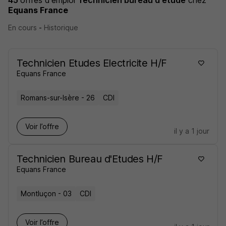
45
offres d'emploi
Technicien bureau d'étude
chez
Equans France
En cours
-
Historique
Technicien Etudes Electricite H/F
Equans France
Romans-sur-Isère - 26
CDI
Voir l’offre
il y a 1 jour
Technicien Bureau d'Etudes H/F
Equans France
Montluçon - 03
CDI
Voir l’offre