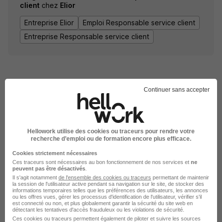
client
chez
Elior
Entreprise Elior
Emploi Responsable service client
Entreprise Responsable service client
Continuer sans accepter
DÉPOSEZ VOTRE CV
Hellowork utilise des cookies ou traceurs pour rendre votre
recherche d’emploi ou de formation encore plus efficace.
Rendez votre CV accessible à l’ensemble des
recruteurs de la CVthèque Hellowork.
Cookies strictement nécessaires
Ces traceurs sont nécessaires au bon fonctionnement de nos services et
ne
peuvent pas être désactivés
.
Rendre mon CV visible
Il s'agit notamment
de l'ensemble des cookies ou traceurs
permettant de maintenir
la session de l'utilisateur active pendant sa navigation sur le site, de stocker des
informations temporaires telles que les préférences des utilisateurs, les annonces
ou les offres vues, gérer les processus d'identification de l'utilisateur, vérifier s'il
est connecté ou non, et plus globalement garantir la sécurité du site web en
détectant les tentatives d'accès frauduleux ou les violations de sécurité.
Ces cookies ou traceurs permettent également de piloter et suivre les sources