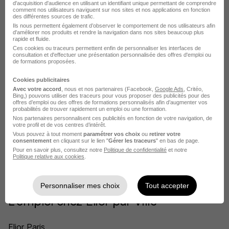
d'acquisition d'audience en utilisant un identifiant unique permettant de comprendre
comment nos utilisateurs naviguent sur nos sites et nos applications en fonction
Postuler chez Elior par Métier
des différentes sources de trafic.
Ils nous permettent également d’observer le comportement de nos utilisateurs afin
d'améliorer nos produits et rendre la navigation dans nos sites beaucoup plus
rapide et fluide.
Employé polyvalent de restauration Elior
Ces cookies ou traceurs permettent enfin de personnaliser les interfaces de
consultation et d'effectuer une présentation personnalisée des offres d'emploi ou
Cuisinier Elior
de formations proposées.
Cuisinier scolaire Elior
Cookies publicitaires
Avec votre accord
, nous et nos partenaires (Facebook,
Google Ads
, Critéo,
Bing,) pouvons utiliser des traceurs pour vous proposer des publicités pour des
Chef cuisine Elior
offres d’emploi ou des offres de formations personnalisés afin d’augmenter vos
probabilités de trouver rapidement un emploi ou une formation.
Second de cuisine Elior
Nos partenaires personnalisent ces publicités en fonction de votre navigation, de
votre profil et de vos centres d’intérêt.
Vous pouvez à tout moment
paramétrer vos choix
ou
retirer votre
Chef gérant en restauration collective Elior
consentement
en cliquant sur le lien "
Gérer les traceurs
" en bas de page.
Pour en savoir plus, consultez notre
Politique de confidentialité
et notre
Voir plus
Politique relative aux cookies
.
Voir toutes les offres par métier chez Elior
Personnaliser mes choix
Tout accepter
L'emploi chez Elior par Ville
Elior Paris