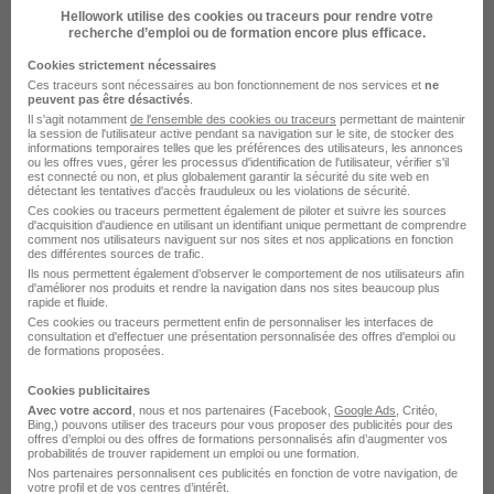
Niort - 79
Alternance
492,22 - 1 823,03 € / mois
Hellowork utilise des cookies ou traceurs pour rendre votre
24 mois
recherche d’emploi ou de formation encore plus efficace.
Cookies strictement nécessaires
Ces traceurs sont nécessaires au bon fonctionnement de nos services et
ne
Voir l’offre
peuvent pas être désactivés
.
il y a 12 jours
Il s'agit notamment
de l'ensemble des cookies ou traceurs
permettant de maintenir
la session de l'utilisateur active pendant sa navigation sur le site, de stocker des
informations temporaires telles que les préférences des utilisateurs, les annonces
ou les offres vues, gérer les processus d'identification de l'utilisateur, vérifier s'il
Employe Commercial Valege - Mab
est connecté ou non, et plus globalement garantir la sécurité du site web en
H/F
détectant les tentatives d'accès frauduleux ou les violations de sécurité.
Ces cookies ou traceurs permettent également de piloter et suivre les sources
E.Leclerc
d'acquisition d'audience en utilisant un identifiant unique permettant de comprendre
comment nos utilisateurs naviguent sur nos sites et nos applications en fonction
des différentes sources de trafic.
Niort - 79
CDI
Ils nous permettent également d’observer le comportement de nos utilisateurs afin
d'améliorer nos produits et rendre la navigation dans nos sites beaucoup plus
rapide et fluide.
Ces cookies ou traceurs permettent enfin de personnaliser les interfaces de
Voir l’offre
consultation et d'effectuer une présentation personnalisée des offres d'emploi ou
il y a 14 jours
de formations proposées.
Cookies publicitaires
Employe Commercial Rayon Dph H/F
Avec votre accord
, nous et nos partenaires (Facebook,
Google Ads
, Critéo,
Bing,) pouvons utiliser des traceurs pour vous proposer des publicités pour des
E.Leclerc
offres d’emploi ou des offres de formations personnalisés afin d’augmenter vos
probabilités de trouver rapidement un emploi ou une formation.
Nos partenaires personnalisent ces publicités en fonction de votre navigation, de
Niort - 79
CDI
votre profil et de vos centres d’intérêt.