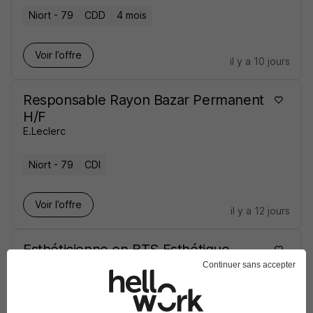
Niort - 79
CDD
4 mois
Voir l’offre
il y a 10 jours
Responsable Rayon Bazar Permanent
H/F
E.Leclerc
Niort - 79
CDI
Voir l’offre
il y a 12 jours
Esthéticienne en BTS Esthétique
Alternance H/F
Continuer sans accepter
E.Leclerc