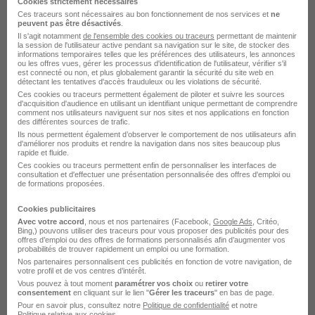
Cookies strictement nécessaires
Ces traceurs sont nécessaires au bon fonctionnement de nos services et
ne
peuvent pas être désactivés
.
Il s'agit notamment
de l'ensemble des cookies ou traceurs
permettant de maintenir
la session de l'utilisateur active pendant sa navigation sur le site, de stocker des
Élargissez votre recherche chez
Eiffage Construction
informations temporaires telles que les préférences des utilisateurs, les annonces
ou à
Angers
ou les offres vues, gérer les processus d'identification de l'utilisateur, vérifier s'il
est connecté ou non, et plus globalement garantir la sécurité du site web en
détectant les tentatives d'accès frauduleux ou les violations de sécurité.
Entreprise Eiffage Construction
Emploi Angers
Ces cookies ou traceurs permettent également de piloter et suivre les sources
d'acquisition d'audience en utilisant un identifiant unique permettant de comprendre
Entreprise Angers
comment nos utilisateurs naviguent sur nos sites et nos applications en fonction
des différentes sources de trafic.
Ils nous permettent également d’observer le comportement de nos utilisateurs afin
d'améliorer nos produits et rendre la navigation dans nos sites beaucoup plus
rapide et fluide.
Ces cookies ou traceurs permettent enfin de personnaliser les interfaces de
consultation et d'effectuer une présentation personnalisée des offres d'emploi ou
de formations proposées.
Cookies publicitaires
Avec votre accord
, nous et nos partenaires (Facebook,
Google Ads
, Critéo,
Bing,) pouvons utiliser des traceurs pour vous proposer des publicités pour des
DÉPOSEZ VOTRE CV
offres d’emploi ou des offres de formations personnalisés afin d’augmenter vos
probabilités de trouver rapidement un emploi ou une formation.
Rendez votre CV accessible à l’ensemble des
Nos partenaires personnalisent ces publicités en fonction de votre navigation, de
recruteurs de la CVthèque Hellowork.
votre profil et de vos centres d’intérêt.
Vous pouvez à tout moment
paramétrer vos choix
ou
retirer votre
consentement
en cliquant sur le lien "
Gérer les traceurs
" en bas de page.
Rendre mon CV visible
Pour en savoir plus, consultez notre
Politique de confidentialité
et notre
Politique relative aux cookies
.