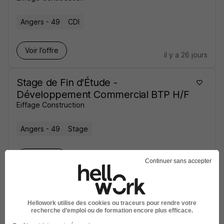
Angers - 49
CDI
Voir l’offre
il y a 26 jours
Stage de Fin d'Étude -
Développement Commercial BTP H/F
Eiffage Construction
Angers - 49
Stage
Voir l’offre
Continuer sans accepter
il y a 27 jours
Hellowork utilise des cookies ou traceurs pour rendre votre
sur
1
recherche d’emploi ou de formation encore plus efficace.