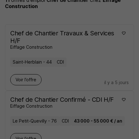
11
offres d'emploi
Chef de chantier
chez
Eiffage
Construction
Chef de Chantier Travaux & Services
H/F
Eiffage Construction
Saint-Herblain - 44
CDI
Voir l’offre
il y a 5 jours
Chef de Chantier Confirmé - CDI H/F
Eiffage Construction
Le Petit-Quevilly - 76
CDI
43 000 - 55 000 € / an
Voir l’offre