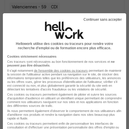
Valenciennes - 59
CDI
Continuer sans accepter
Voir l’offre
il y a 28 jours
Chef de Chantier H/F
Hellowork utilise des cookies ou traceurs pour rendre votre
Eiffage Construction
recherche d’emploi ou de formation encore plus efficace.
Cookies strictement nécessaires
Le Mans - 72
CDI
Ces traceurs sont nécessaires au bon fonctionnement de nos services et
ne
peuvent pas être désactivés
.
Il s'agit notamment
de l'ensemble des cookies ou traceurs
permettant de maintenir
la session de l'utilisateur active pendant sa navigation sur le site, de stocker des
Voir l’offre
informations temporaires telles que les préférences des utilisateurs, les annonces
plus de 1 mois
ou les offres vues, gérer les processus d'identification de l'utilisateur, vérifier s'il
est connecté ou non, et plus globalement garantir la sécurité du site web en
détectant les tentatives d'accès frauduleux ou les violations de sécurité.
Ces cookies ou traceurs permettent également de piloter et suivre les sources
Chef de Chantier H/F
d'acquisition d'audience en utilisant un identifiant unique permettant de comprendre
Eiffage Construction
comment nos utilisateurs naviguent sur nos sites et nos applications en fonction
des différentes sources de trafic.
Ils nous permettent également d’observer le comportement de nos utilisateurs afin
d'améliorer nos produits et rendre la navigation dans nos sites beaucoup plus
Saint-Cyr-sur-Loire - 37
CDI
rapide et fluide.
Ces cookies ou traceurs permettent enfin de personnaliser les interfaces de
consultation et d'effectuer une présentation personnalisée des offres d'emploi ou