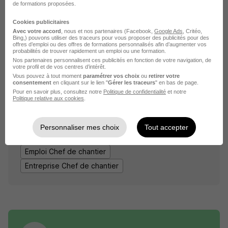
de formations proposées.
Voir l’offre
plus de 1 mois
Cookies publicitaires
Avec votre accord
, nous et nos partenaires (Facebook,
Google Ads
, Critéo,
Bing,) pouvons utiliser des traceurs pour vous proposer des publicités pour des
offres d’emploi ou des offres de formations personnalisés afin d’augmenter vos
probabilités de trouver rapidement un emploi ou une formation.
sur
1
Nos partenaires personnalisent ces publicités en fonction de votre navigation, de
votre profil et de vos centres d’intérêt.
Vous pouvez à tout moment
paramétrer vos choix
ou
retirer votre
consentement
en cliquant sur le lien "
Gérer les traceurs
" en bas de page.
Pour en savoir plus, consultez notre
Politique de confidentialité
et notre
Politique relative aux cookies
.
Élargissez votre recherche de
Chef de chantier
chez
Eiffage Construction
Personnaliser mes choix
Tout accepter
Entreprise Eiffage Construction
Emploi Chef de chantier
Entreprise Chef de chantier