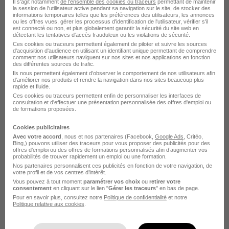
Il s'agit notamment
de l'ensemble des cookies ou traceurs
permettant de maintenir
Bouguenais
la session de l'utilisateur active pendant sa navigation sur le site, de stocker des
informations temporaires telles que les préférences des utilisateurs, les annonces
ou les offres vues, gérer les processus d'identification de l'utilisateur, vérifier s'il
Entreprise Daher
Emploi Bouguenais
est connecté ou non, et plus globalement garantir la sécurité du site web en
détectant les tentatives d'accès frauduleux ou les violations de sécurité.
Entreprise Bouguenais
Ces cookies ou traceurs permettent également de piloter et suivre les sources
d'acquisition d'audience en utilisant un identifiant unique permettant de comprendre
comment nos utilisateurs naviguent sur nos sites et nos applications en fonction
des différentes sources de trafic.
Ils nous permettent également d’observer le comportement de nos utilisateurs afin
d'améliorer nos produits et rendre la navigation dans nos sites beaucoup plus
rapide et fluide.
Ces cookies ou traceurs permettent enfin de personnaliser les interfaces de
consultation et d'effectuer une présentation personnalisée des offres d'emploi ou
de formations proposées.
Cookies publicitaires
DÉPOSEZ VOTRE CV
Avec votre accord
, nous et nos partenaires (Facebook,
Google Ads
, Critéo,
Bing,) pouvons utiliser des traceurs pour vous proposer des publicités pour des
Rendez votre CV accessible à l’ensemble des
offres d’emploi ou des offres de formations personnalisés afin d’augmenter vos
probabilités de trouver rapidement un emploi ou une formation.
recruteurs de la CVthèque Hellowork.
Nos partenaires personnalisent ces publicités en fonction de votre navigation, de
votre profil et de vos centres d’intérêt.
Vous pouvez à tout moment
paramétrer vos choix
ou
retirer votre
Rendre mon CV visible
consentement
en cliquant sur le lien "
Gérer les traceurs
" en bas de page.
Pour en savoir plus, consultez notre
Politique de confidentialité
et notre
Politique relative aux cookies
.