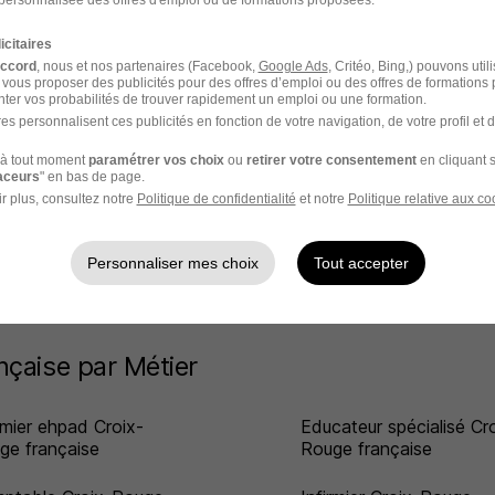
personnalisée des offres d'emploi ou de formations proposées.
icitaires
accord
, nous et nos partenaires (Facebook,
Google Ads
, Critéo, Bing,) pouvons util
 vous proposer des publicités pour des offres d’emploi ou des offres de formations
able service client
chez
Croix-Rouge française
ter vos probabilités de trouver rapidement un emploi ou une formation.
es personnalisent ces publicités en fonction de votre navigation, de votre profil et 
mploi Responsable service client
à tout moment
paramétrer vos choix
ou
retirer votre consentement
en cliquant s
raceurs
" en bas de page.
r plus, consultez notre
Politique de confidentialité
et notre
Politique relative aux co
Personnaliser mes choix
Tout accepter
nçaise par Métier
irmier ehpad Croix-
Educateur spécialisé Cr
ge française
Rouge française