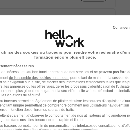
 - Cadre de Santé en CDI H/F
Continuer 
 utilise des cookies ou traceurs pour rendre votre recherche d’em
Voir l’offre
formation encore plus efficace.
ictement nécessaires
 sont nécessaires au bon fonctionnement de nos services et
ne peuvent pas être d
amment
de l'ensemble des cookies ou traceurs
permettant de maintenir la session de l
t sa navigation sur le site, de stocker des informations temporaires telles que les 
1
rs, les annonces ou les offres vues, gérer les processus d'identification de l'utilisateur,
ou non, et plus globalement garantir la sécurité du site web en détectant les tentati
les violations de sécurité.
e Éducatif H/F
u traceurs permettent également de piloter et suivre les sources d'acquisition d'a
identifiant unique permettant de comprendre comment nos utilisateurs naviguent sur 
ns en fonction des différentes sources de trafic.
ettent également d’observer le comportement de nos utilisateurs afin d'améliorer no
201,73 € / an
igation dans nos sites beaucoup plus rapide et fluide.
u traceurs permettent enfin de personnaliser les interfaces de consultation et d'eff
 07/08/26