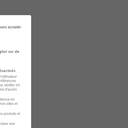
sans accepter
ploi ou de
ésactivés
.
'utilisateur
préférences
 vérifier s'il
ves d'accès
udience en
nos sites et
s produits et
ectuer une