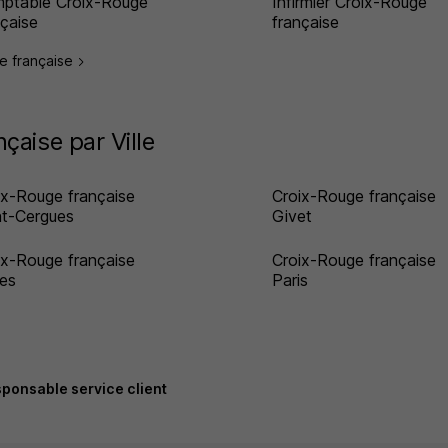
ptable Croix-Rouge
Infirmier Croix-Rouge
nçaise
française
ge française
çaise par Ville
ix-Rouge française
Croix-Rouge française
nt-Cergues
Givet
ix-Rouge française
Croix-Rouge française
es
Paris
ponsable service client