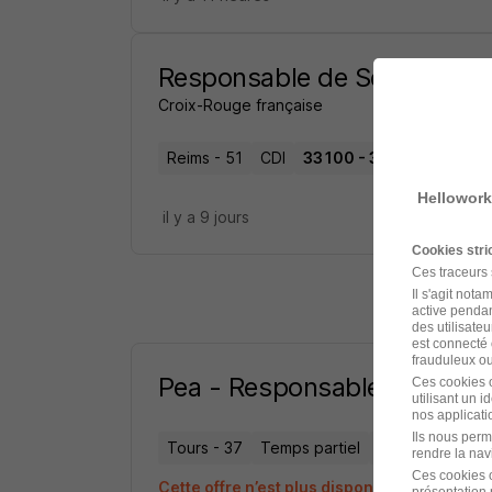
Responsable de Service Had
Croix-Rouge française
Reims - 51
CDI
33 100 - 35 000 € / an
Hellowork
il y a 9 jours
Cookies str
Ces traceurs
Il s'agit not
active pendan
des utilisateu
est connecté 
frauduleux ou 
Pea - Responsable de Servic
Ces cookies o
utilisant un 
nos applicatio
Ils nous perm
Tours - 37
Temps partiel
36 481,92 - 37 
rendre la nav
Ces cookies o
Cette offre n’est plus disponible depuis le