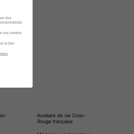
iser des
 personnalisés
de vos centres
ur le lien
okies
.
oix-
Auxiliaire de vie Croix-
Rouge française