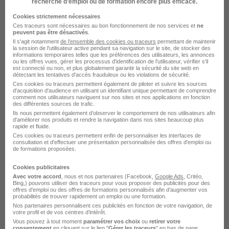
recherche d’emploi ou de formation encore plus efficace.
Le Recrutement chez Crédit Agricole
Cookies strictement nécessaires
Ces traceurs sont nécessaires au bon fonctionnement de nos services et
ne
CIB dans le domaine Banque
peuvent pas être désactivés
.
Il s'agit notamment
de l'ensemble des cookies ou traceurs
permettant de maintenir
la session de l'utilisateur active pendant sa navigation sur le site, de stocker des
informations temporaires telles que les préférences des utilisateurs, les annonces
Crédit Agricole CIB Analyste crédit
ou les offres vues, gérer les processus d'identification de l'utilisateur, vérifier s'il
est connecté ou non, et plus globalement garantir la sécurité du site web en
détectant les tentatives d'accès frauduleux ou les violations de sécurité.
Crédit Agricole CIB Gestionnaire de middle office
Ces cookies ou traceurs permettent également de piloter et suivre les sources
d'acquisition d'audience en utilisant un identifiant unique permettant de comprendre
Crédit Agricole CIB Agent crédit
comment nos utilisateurs naviguent sur nos sites et nos applications en fonction
des différentes sources de trafic.
Ils nous permettent également d’observer le comportement de nos utilisateurs afin
Crédit Agricole CIB Chargé d'affaires entreprises
d'améliorer nos produits et rendre la navigation dans nos sites beaucoup plus
rapide et fluide.
Ces cookies ou traceurs permettent enfin de personnaliser les interfaces de
Postuler chez Crédit Agricole CIB par
consultation et d'effectuer une présentation personnalisée des offres d'emploi ou
de formations proposées.
Métier
Cookies publicitaires
Avec votre accord
, nous et nos partenaires (Facebook,
Google Ads
, Critéo,
Bing,) pouvons utiliser des traceurs pour vous proposer des publicités pour des
Business analyst Crédit Agricole CIB
offres d’emploi ou des offres de formations personnalisés afin d’augmenter vos
probabilités de trouver rapidement un emploi ou une formation.
Credit manager Crédit Agricole CIB
Nos partenaires personnalisent ces publicités en fonction de votre navigation, de
votre profil et de vos centres d’intérêt.
Vous pouvez à tout moment
paramétrer vos choix
ou
retirer votre
Analyste financier Crédit Agricole CIB
consentement
en cliquant sur le lien "
Gérer les traceurs
" en bas de page.