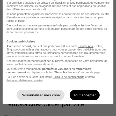
d'acquisition d'audience en utilisant un identifiant unique permettant de comprendre
comment nos utilisateurs naviguent sur nos sites et nos applications en fonction
des différentes sources de trafic.
Postuler chez Circet par Métier
Ils nous permettent également d’observer le comportement de nos utilisateurs afin
d'améliorer nos produits et rendre la navigation dans nos sites beaucoup plus
rapide et fluide.
Technicien électricien Circet
Ces cookies ou traceurs permettent enfin de personnaliser les interfaces de
consultation et d'effectuer une présentation personnalisée des offres d'emploi ou
de formations proposées.
Conducteur Circet
Cookies publicitaires
Chef d'équipe BTP Circet
Avec votre accord
, nous et nos partenaires (Facebook,
Google Ads
, Critéo,
Bing,) pouvons utiliser des traceurs pour vous proposer des publicités pour des
Technicien fibre optique Circet
offres d’emploi ou des offres de formations personnalisés afin d’augmenter vos
probabilités de trouver rapidement un emploi ou une formation.
Nos partenaires personnalisent ces publicités en fonction de votre navigation, de
Adjoint au responsable technique Circet
votre profil et de vos centres d’intérêt.
Vous pouvez à tout moment
paramétrer vos choix
ou
retirer votre
Assistant de production Circet
consentement
en cliquant sur le lien "
Gérer les traceurs
" en bas de page.
Pour en savoir plus, consultez notre
Politique de confidentialité
et notre
Voir plus
Politique relative aux cookies
.
Voir toutes les offres par métier chez Circet
Personnaliser mes choix
Tout accepter
L'emploi chez Circet par Ville