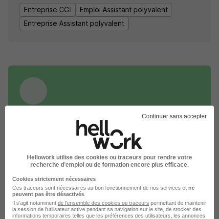
Entreprise CGI
Emploi Assistant polyvalent
Entreprise Assistant polyvalent
DÉPOSEZ VOTRE CV
Continuer sans accepter
Rendez votre CV accessible à l’ensemble des
recruteurs de la CVthèque Hellowork.
Hellowork utilise des cookies ou traceurs pour rendre votre
Rendre mon CV visible
recherche d’emploi ou de formation encore plus efficace.
Cookies strictement nécessaires
Ces traceurs sont nécessaires au bon fonctionnement de nos services et
ne
peuvent pas être désactivés
.
Il s'agit notamment
de l'ensemble des cookies ou traceurs
permettant de maintenir
la session de l'utilisateur active pendant sa navigation sur le site, de stocker des
informations temporaires telles que les préférences des utilisateurs, les annonces