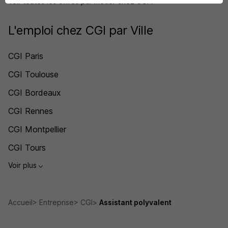
Voir toutes les offres par métier chez CGI
L'emploi chez CGI par Ville
CGI Paris
CGI Toulouse
CGI Bordeaux
CGI Rennes
CGI Montpellier
CGI Tours
Voir plus
Accueil
Entreprise
CGI
Assistant polyvalent