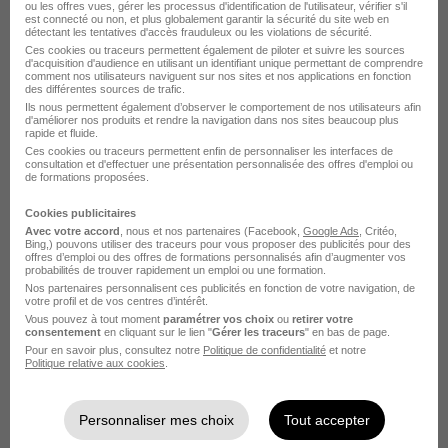
Le Recrutement chez CGI dans le
ou les offres vues, gérer les processus d'identification de l'utilisateur, vérifier s'il
est connecté ou non, et plus globalement garantir la sécurité du site web en
détectant les tentatives d'accès frauduleux ou les violations de sécurité.
domaine Administratif
Ces cookies ou traceurs permettent également de piloter et suivre les sources
d'acquisition d'audience en utilisant un identifiant unique permettant de comprendre
comment nos utilisateurs naviguent sur nos sites et nos applications en fonction
des différentes sources de trafic.
CGI Chef de projet GED
Ils nous permettent également d’observer le comportement de nos utilisateurs afin
d'améliorer nos produits et rendre la navigation dans nos sites beaucoup plus
rapide et fluide.
Postuler chez CGI par Métier
Ces cookies ou traceurs permettent enfin de personnaliser les interfaces de
consultation et d'effectuer une présentation personnalisée des offres d'emploi ou
de formations proposées.
Ingénieur CGI
Cookies publicitaires
Avec votre accord
, nous et nos partenaires (Facebook,
Google Ads
, Critéo,
Tech lead CGI
Bing,) pouvons utiliser des traceurs pour vous proposer des publicités pour des
offres d’emploi ou des offres de formations personnalisés afin d’augmenter vos
Développeur CGI
probabilités de trouver rapidement un emploi ou une formation.
Nos partenaires personnalisent ces publicités en fonction de votre navigation, de
votre profil et de vos centres d’intérêt.
Data engineer CGI
Vous pouvez à tout moment
paramétrer vos choix
ou
retirer votre
consentement
en cliquant sur le lien "
Gérer les traceurs
" en bas de page.
Business analyst CGI
Pour en savoir plus, consultez notre
Politique de confidentialité
et notre
Politique relative aux cookies
.
Consultant SAP CGI
Voir plus
Personnaliser mes choix
Tout accepter