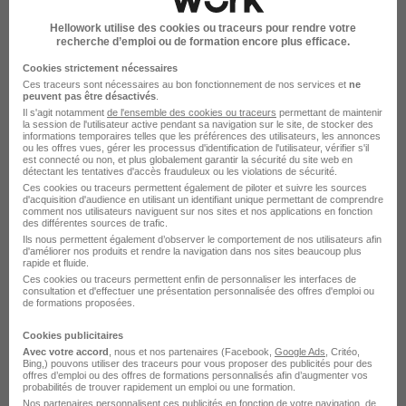
Rendre mon CV visible
Hellowork utilise des cookies ou traceurs pour rendre votre
recherche d’emploi ou de formation encore plus efficace.
Cookies strictement nécessaires
Ces traceurs sont nécessaires au bon fonctionnement de nos services et
ne
peuvent pas être désactivés
.
Il s'agit notamment
de l'ensemble des cookies ou traceurs
permettant de maintenir
Century 21 recrute autour de Bougival
la session de l'utilisateur active pendant sa navigation sur le site, de stocker des
informations temporaires telles que les préférences des utilisateurs, les annonces
ou les offres vues, gérer les processus d'identification de l'utilisateur, vérifier s'il
est connecté ou non, et plus globalement garantir la sécurité du site web en
détectant les tentatives d'accès frauduleux ou les violations de sécurité.
Century 21 Ecquevilly
Ces cookies ou traceurs permettent également de piloter et suivre les sources
d'acquisition d'audience en utilisant un identifiant unique permettant de comprendre
Century 21 Conflans-Sainte-Honorine
comment nos utilisateurs naviguent sur nos sites et nos applications en fonction
des différentes sources de trafic.
Century 21 Maurepas
Ils nous permettent également d’observer le comportement de nos utilisateurs afin
d'améliorer nos produits et rendre la navigation dans nos sites beaucoup plus
rapide et fluide.
Century 21 Rambouillet
Ces cookies ou traceurs permettent enfin de personnaliser les interfaces de
consultation et d'effectuer une présentation personnalisée des offres d'emploi ou
Century 21 Saint-Arnoult-en-Yvelines
de formations proposées.
Century 21 Saint-Germain-en-Laye
Cookies publicitaires
Avec votre accord
, nous et nos partenaires (Facebook,
Google Ads
, Critéo,
Bing,) pouvons utiliser des traceurs pour vous proposer des publicités pour des
Voir plus
offres d’emploi ou des offres de formations personnalisés afin d’augmenter vos
probabilités de trouver rapidement un emploi ou une formation.
Nos partenaires personnalisent ces publicités en fonction de votre navigation, de