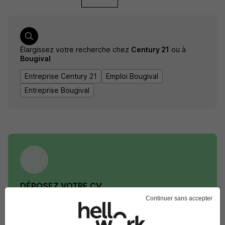
Élargissez votre recherche chez
Century 21
ou à
Bougival
Entreprise Century 21
Emploi Bougival
Entreprise Bougival
DÉPOSEZ VOTRE CV
Rendez votre CV accessible à l’ensemble des
Continuer sans accepter
recruteurs de la CVthèque Hellowork.