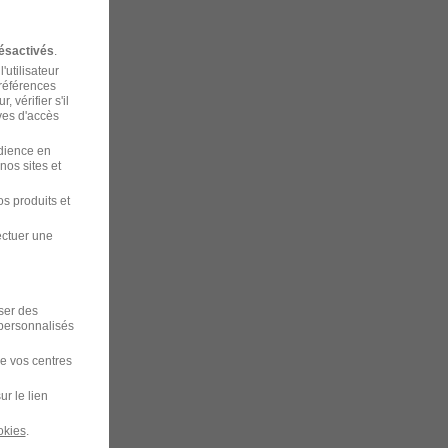
ésactivés
.
'utilisateur
préférences
 vérifier s'il
ves d'accès
udience en
nos sites et
s produits et
ectuer une
iser des
 personnalisés
de vos centres
ur le lien
okies
.