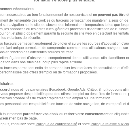
formation encore plus efficace.
ictement nécessaires
 sont nécessaires au bon fonctionnement de nos services et
ne peuvent pas être d
amment
de l'ensemble des cookies ou traceurs
permettant de maintenir la session de l
t sa navigation sur le site, de stocker des informations temporaires telles que les 
Voir l’offre
rs, les annonces ou les offres vues, gérer les processus d'identification de l'utilisateur,
ou non, et plus globalement garantir la sécurité du site web en détectant les tentati
les violations de sécurité.
u traceurs permettent également de piloter et suivre les sources d'acquisition d'a
ve H/F
identifiant unique permettant de comprendre comment nos utilisateurs naviguent sur 
ns en fonction des différentes sources de trafic.
ettent également d’observer le comportement de nos utilisateurs afin d'améliorer no
igation dans nos sites beaucoup plus rapide et fluide.
u traceurs permettent enfin de personnaliser les interfaces de consultation et d'eff
personnalisée des offres d'emploi ou de formations proposées.
Voir l’offre
icitaires
accord
, nous et nos partenaires (Facebook,
Google Ads
, Critéo, Bing,) pouvons util
 vous proposer des publicités pour des offres d’emploi ou des offres de formations
ter vos probabilités de trouver rapidement un emploi ou une formation.
es personnalisent ces publicités en fonction de votre navigation, de votre profil et 
1
à tout moment
paramétrer vos choix
ou
retirer votre consentement
en cliquant s
raceurs
" en bas de page.
r plus, consultez notre
Politique de confidentialité
et notre
Politique relative aux co