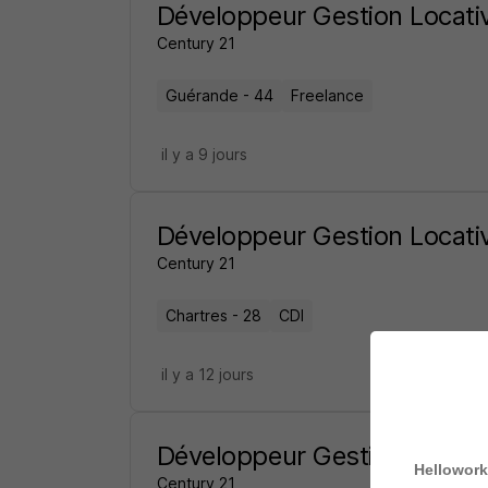
Développeur Gestion Locati
Century 21
Guérande - 44
Freelance
il y a 9 jours
Développeur Gestion Locati
Century 21
Chartres - 28
CDI
il y a 12 jours
Développeur Gestion Locati
Hellowork
Century 21