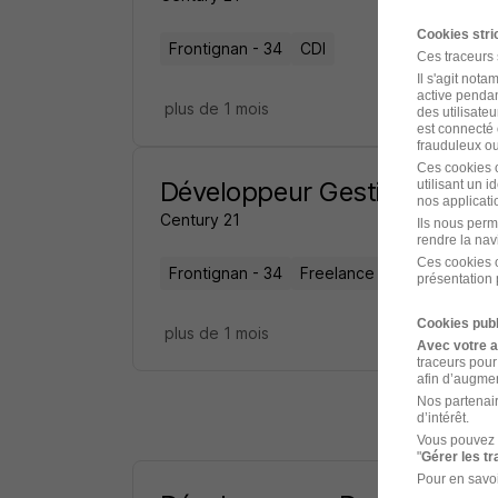
Cookies str
Frontignan - 34
CDI
Ces traceurs
Il s'agit not
active pendan
plus de 1 mois
des utilisateu
est connecté 
frauduleux ou 
Ces cookies o
Développeur Gestion Locati
utilisant un 
nos applicatio
Century 21
Ils nous perm
rendre la nav
Ces cookies o
Frontignan - 34
Freelance
présentation 
Cookies publ
plus de 1 mois
Avec votre 
traceurs pour
afin d’augmen
Nos partenair
d’intérêt.
Vous pouvez 
"
Gérer les t
Pour en savoi