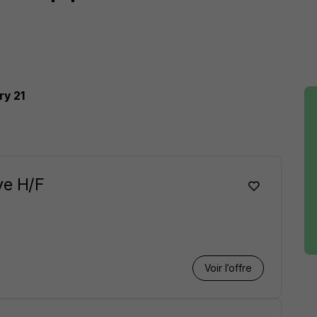
ry 21
ve H/F
Voir l’offre