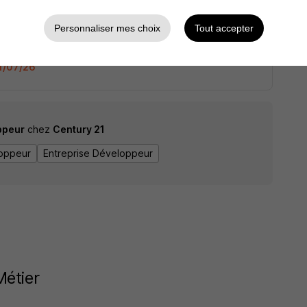
e Réseau de Franchises H/F
Personnaliser mes choix
Tout accepter
21/07/26
ppeur
chez
Century 21
oppeur
Entreprise Développeur
Métier