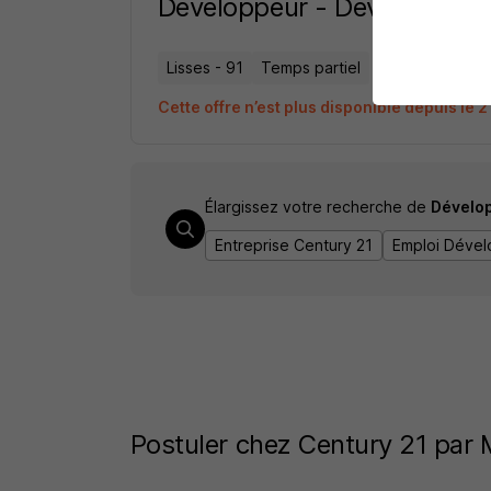
Développeur - Developpeus
Lisses - 91
Temps partiel
Cette offre n’est plus disponible depuis le 
Élargissez votre recherche de
Dévelo
Entreprise Century 21
Emploi Dével
Postuler chez Century 21 par 