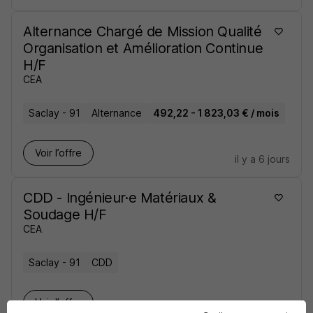
Alternance Chargé de Mission Qualité
Organisation et Amélioration Continue
H/F
CEA
Saclay - 91
Alternance
492,22 - 1 823,03 € / mois
Voir l’offre
il y a 6 jours
CDD - Ingénieur·e Matériaux &
Soudage H/F
CEA
Saclay - 91
CDD
Voir l’offre
il y a 7 jours