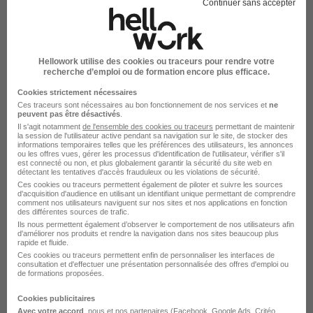
Continuer sans accepter
Alternance - Environnement et
Développement Durable H/F
Hellowork utilise des cookies ou traceurs pour rendre votre
CEA
recherche d’emploi ou de formation encore plus efficace.
Cookies strictement nécessaires
Saclay - 91
Alternance
492,22 - 1 823,03 € / mois
Ces traceurs sont nécessaires au bon fonctionnement de nos services et
ne
peuvent pas être désactivés
.
Il s'agit notamment
de l'ensemble des cookies ou traceurs
permettant de maintenir
la session de l'utilisateur active pendant sa navigation sur le site, de stocker des
Voir l’offre
il y a 7 jours
informations temporaires telles que les préférences des utilisateurs, les annonces
ou les offres vues, gérer les processus d'identification de l'utilisateur, vérifier s'il
est connecté ou non, et plus globalement garantir la sécurité du site web en
détectant les tentatives d'accès frauduleux ou les violations de sécurité.
CDD - Acheteur·euse Polyvalent·e -
Ces cookies ou traceurs permettent également de piloter et suivre les sources
d'acquisition d'audience en utilisant un identifiant unique permettant de comprendre
Approvisionneur·se de l'Echelon
comment nos utilisateurs naviguent sur nos sites et nos applications en fonction
des différentes sources de trafic.
Central H/F
Ils nous permettent également d’observer le comportement de nos utilisateurs afin
CEA
d'améliorer nos produits et rendre la navigation dans nos sites beaucoup plus
rapide et fluide.
Ces cookies ou traceurs permettent enfin de personnaliser les interfaces de
Saclay - 91
CDD
consultation et d'effectuer une présentation personnalisée des offres d'emploi ou
de formations proposées.
Cookies publicitaires
Voir l’offre
il y a 8 jours
Avec votre accord
, nous et nos partenaires (Facebook,
Google Ads
, Critéo,