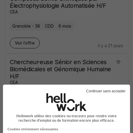
Électrophysiologie Automatisée H/F
CEA
Grenoble - 38
CDD
6 mois
Voir l’offre
il y a 21 jours
Chercheur·euse Sénior en Sciences
Biomédicales et Génomique Humaine
H/F
CEA
Continuer sans accepter
Évry-Courcouronnes - 91
CDI
Voir l’offre
il y a 22 jours
Hellowork utilise des cookies ou traceurs pour rendre votre
recherche d’emploi ou de formation encore plus efficace.
Cookies strictement nécessaires
Chercheur en Immuno-Détection