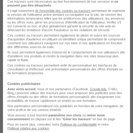
Ces traceurs sont nécessaires au bon fonctionnement de nos services et
ne
d'Agents Pathogènes H/F
peuvent pas être désactivés
.
Il s'agit notamment
de l'ensemble des cookies ou traceurs
permettant de maintenir
CEA
la session de l'utilisateur active pendant sa navigation sur le site, de stocker des
informations temporaires telles que les préférences des utilisateurs, les annonces
ou les offres vues, gérer les processus d'identification de l'utilisateur, vérifier s'il
est connecté ou non, et plus globalement garantir la sécurité du site web en
Marcoule - 30
CDI
Télétravail partiel
détectant les tentatives d'accès frauduleux ou les violations de sécurité.
Ces cookies ou traceurs permettent également de piloter et suivre les sources
d'acquisition d'audience en utilisant un identifiant unique permettant de comprendre
comment nos utilisateurs naviguent sur nos sites et nos applications en fonction
Voir l’offre
il y a 29 jours
des différentes sources de trafic.
Ils nous permettent également d’observer le comportement de nos utilisateurs afin
d'améliorer nos produits et rendre la navigation dans nos sites beaucoup plus
rapide et fluide.
Chercheur en Circuits Intégrés pour
Ces cookies ou traceurs permettent enfin de personnaliser les interfaces de
Électronique Cryogénique Proche
consultation et d'effectuer une présentation personnalisée des offres d'emploi ou
de formations proposées.
Coeur Quantique H/F
CEA
Cookies publicitaires
Avec votre accord
, nous et nos partenaires (Facebook,
Google Ads
, Critéo,
Bing,) pouvons utiliser des traceurs pour vous proposer des publicités pour des
offres d’emploi ou des offres de formations personnalisés afin d’augmenter vos
Grenoble - 38
CDI
probabilités de trouver rapidement un emploi ou une formation.
Nos partenaires personnalisent ces publicités en fonction de votre navigation, de
votre profil et de vos centres d’intérêt.
Voir l’offre
Vous pouvez à tout moment
paramétrer vos choix
ou
retirer votre
plus de 1 mois
consentement
en cliquant sur le lien "
Gérer les traceurs
" en bas de page.
Pour en savoir plus, consultez notre
Politique de confidentialité
et notre
Politique relative aux cookies
.