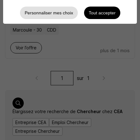
Chercheur Post-Doctoral en
Protéomique H/F
Personnaliser mes choix
Tout accepter
CEA
Marcoule - 30
CDD
Voir l’offre
plus de 1 mois
sur
1
Élargissez votre recherche de
Chercheur
chez
CEA
Entreprise CEA
Emploi Chercheur
Entreprise Chercheur