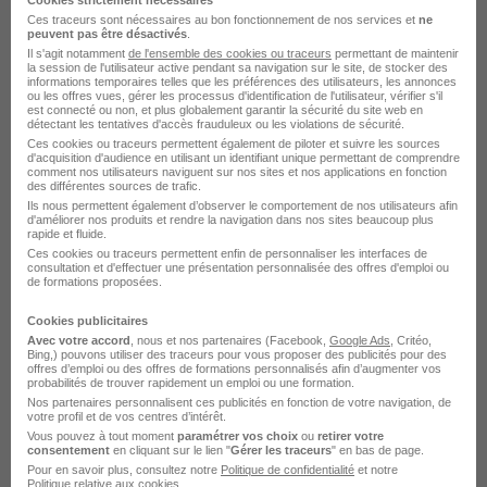
recruteurs de la CVthèque Hellowork.
Ces traceurs sont nécessaires au bon fonctionnement de nos services et
ne
peuvent pas être désactivés
.
Il s'agit notamment
de l'ensemble des cookies ou traceurs
permettant de maintenir
Rendre mon CV visible
la session de l'utilisateur active pendant sa navigation sur le site, de stocker des
informations temporaires telles que les préférences des utilisateurs, les annonces
ou les offres vues, gérer les processus d'identification de l'utilisateur, vérifier s'il
est connecté ou non, et plus globalement garantir la sécurité du site web en
détectant les tentatives d'accès frauduleux ou les violations de sécurité.
Ces cookies ou traceurs permettent également de piloter et suivre les sources
d'acquisition d'audience en utilisant un identifiant unique permettant de comprendre
comment nos utilisateurs naviguent sur nos sites et nos applications en fonction
des différentes sources de trafic.
L'emploi chez Carglass par Ville
Ils nous permettent également d’observer le comportement de nos utilisateurs afin
d'améliorer nos produits et rendre la navigation dans nos sites beaucoup plus
rapide et fluide.
Carglass Courbevoie
Ces cookies ou traceurs permettent enfin de personnaliser les interfaces de
consultation et d'effectuer une présentation personnalisée des offres d'emploi ou
de formations proposées.
Voir toutes les offres par ville chez Carglass
Cookies publicitaires
Avec votre accord
, nous et nos partenaires (Facebook,
Google Ads
, Critéo,
Postuler chez Carglass par Métier
Bing,) pouvons utiliser des traceurs pour vous proposer des publicités pour des
offres d’emploi ou des offres de formations personnalisés afin d’augmenter vos
probabilités de trouver rapidement un emploi ou une formation.
Nos partenaires personnalisent ces publicités en fonction de votre navigation, de
Acheteur informatique Carglass
votre profil et de vos centres d’intérêt.
Vous pouvez à tout moment
paramétrer vos choix
ou
retirer votre
Gestionnaire d'immobilier Carglass
consentement
en cliquant sur le lien "
Gérer les traceurs
" en bas de page.
Pour en savoir plus, consultez notre
Politique de confidentialité
et notre
Politique relative aux cookies
.