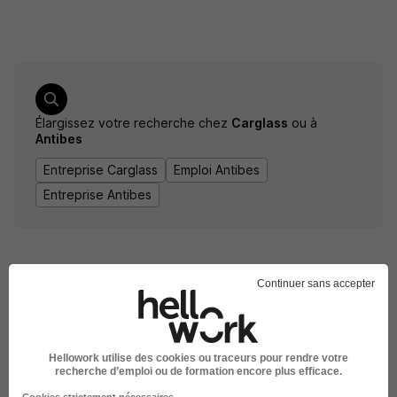
Élargissez votre recherche chez
Carglass
ou à
Antibes
Entreprise Carglass
Emploi Antibes
Entreprise Antibes
Continuer sans accepter
Hellowork utilise des cookies ou traceurs pour rendre votre
DÉPOSEZ VOTRE CV
recherche d’emploi ou de formation encore plus efficace.
Rendez votre CV accessible à l’ensemble des
Cookies strictement nécessaires