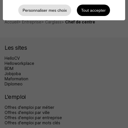
Carglass Courbevoie
Personnaliser mes choix
Tout accepter
Accueil
Entreprise
Carglass
Chef de centre
Les sites
HelloCV
Helloworkplace
BDM
Jobijoba
Maformation
Diplomeo
L'emploi
Offres d'emploi par métier
Offres d'emploi par ville
Offres d'emploi par entreprise
Offres d'emploi par mots clés