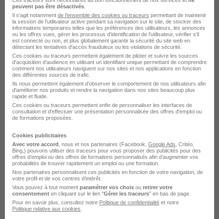
recruteurs de la CVthèque Hellowork.
peuvent pas être désactivés
.
Il s'agit notamment
de l'ensemble des cookies ou traceurs
permettant de maintenir
la session de l'utilisateur active pendant sa navigation sur le site, de stocker des
Rendre mon CV visible
informations temporaires telles que les préférences des utilisateurs, les annonces
ou les offres vues, gérer les processus d'identification de l'utilisateur, vérifier s'il
est connecté ou non, et plus globalement garantir la sécurité du site web en
détectant les tentatives d'accès frauduleux ou les violations de sécurité.
Ces cookies ou traceurs permettent également de piloter et suivre les sources
d'acquisition d'audience en utilisant un identifiant unique permettant de comprendre
comment nos utilisateurs naviguent sur nos sites et nos applications en fonction
des différentes sources de trafic.
Ils nous permettent également d’observer le comportement de nos utilisateurs afin
Postuler chez Carglass par Métier
d'améliorer nos produits et rendre la navigation dans nos sites beaucoup plus
rapide et fluide.
Ces cookies ou traceurs permettent enfin de personnaliser les interfaces de
consultation et d'effectuer une présentation personnalisée des offres d'emploi ou
Acheteur informatique Carglass
de formations proposées.
Gestionnaire d'immobilier Carglass
Cookies publicitaires
Avec votre accord
, nous et nos partenaires (Facebook,
Google Ads
, Critéo,
Responsable comptable Carglass
Bing,) pouvons utiliser des traceurs pour vous proposer des publicités pour des
offres d’emploi ou des offres de formations personnalisés afin d’augmenter vos
probabilités de trouver rapidement un emploi ou une formation.
Voir toutes les offres par métier chez Carglass
Nos partenaires personnalisent ces publicités en fonction de votre navigation, de
votre profil et de vos centres d’intérêt.
Vous pouvez à tout moment
paramétrer vos choix
ou
retirer votre
L'emploi chez Carglass par Ville
consentement
en cliquant sur le lien "
Gérer les traceurs
" en bas de page.
Pour en savoir plus, consultez notre
Politique de confidentialité
et notre
Politique relative aux cookies
.