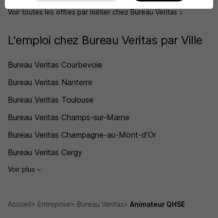
Voir toutes les offres par métier chez Bureau Veritas
L'emploi chez Bureau Veritas par Ville
Bureau Veritas Courbevoie
Bureau Veritas Nanterre
Bureau Veritas Toulouse
Bureau Veritas Champs-sur-Marne
Bureau Veritas Champagne-au-Mont-d'Or
Bureau Veritas Cergy
Voir plus
Accueil
Entreprise
Bureau Veritas
Animateur QHSE