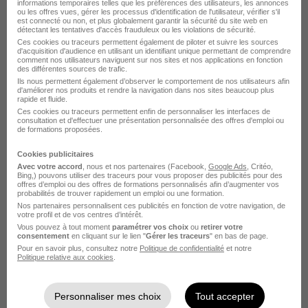
informations temporaires telles que les préférences des utilisateurs, les annonces
Bureau Veritas Technicien hygiène
ou les offres vues, gérer les processus d'identification de l'utilisateur, vérifier s'il
est connecté ou non, et plus globalement garantir la sécurité du site web en
détectant les tentatives d'accès frauduleux ou les violations de sécurité.
Bureau Veritas Responsable certification
Ces cookies ou traceurs permettent également de piloter et suivre les sources
d'acquisition d'audience en utilisant un identifiant unique permettant de comprendre
Voir plus
comment nos utilisateurs naviguent sur nos sites et nos applications en fonction
des différentes sources de trafic.
Ils nous permettent également d’observer le comportement de nos utilisateurs afin
d'améliorer nos produits et rendre la navigation dans nos sites beaucoup plus
Postuler chez Bureau Veritas par
rapide et fluide.
Ces cookies ou traceurs permettent enfin de personnaliser les interfaces de
Métier
consultation et d'effectuer une présentation personnalisée des offres d'emploi ou
de formations proposées.
Technicien électricien Bureau Veritas
Cookies publicitaires
Avec votre accord
, nous et nos partenaires (Facebook,
Google Ads
, Critéo,
Bing,) pouvons utiliser des traceurs pour vous proposer des publicités pour des
Technicien en levage Bureau Veritas
offres d’emploi ou des offres de formations personnalisés afin d’augmenter vos
probabilités de trouver rapidement un emploi ou une formation.
Ingénieur Bureau Veritas
Nos partenaires personnalisent ces publicités en fonction de votre navigation, de
votre profil et de vos centres d’intérêt.
Diagnostiqueur DPE Bureau Veritas
Vous pouvez à tout moment
paramétrer vos choix
ou
retirer votre
consentement
en cliquant sur le lien "
Gérer les traceurs
" en bas de page.
Pour en savoir plus, consultez notre
Politique de confidentialité
et notre
Coordonnateur SPS Bureau Veritas
Politique relative aux cookies
.
Diagnostiqueur amiante Bureau Veritas
Personnaliser mes choix
Tout accepter
Voir plus