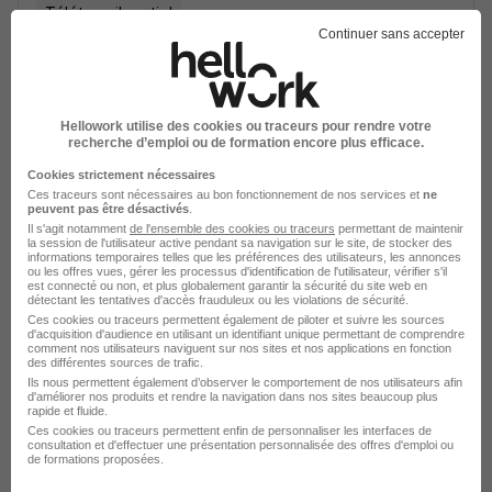
Télétravail partiel
Continuer sans accepter
Voir l’offre
il y a 16 jours
Hellowork utilise des cookies ou traceurs pour rendre votre
Technicien de Diagnostic Immobilier
recherche d’emploi ou de formation encore plus efficace.
H/F
Cookies strictement nécessaires
Bureau Veritas
Ces traceurs sont nécessaires au bon fonctionnement de nos services et
ne
peuvent pas être désactivés
.
Il s'agit notamment
de l'ensemble des cookies ou traceurs
permettant de maintenir
la session de l'utilisateur active pendant sa navigation sur le site, de stocker des
Nanterre - 92
CDI
33 000 - 38 000 € / an
informations temporaires telles que les préférences des utilisateurs, les annonces
ou les offres vues, gérer les processus d'identification de l'utilisateur, vérifier s'il
est connecté ou non, et plus globalement garantir la sécurité du site web en
détectant les tentatives d'accès frauduleux ou les violations de sécurité.
Voir l’offre
il y a 20 jours
Ces cookies ou traceurs permettent également de piloter et suivre les sources
d'acquisition d'audience en utilisant un identifiant unique permettant de comprendre
comment nos utilisateurs naviguent sur nos sites et nos applications en fonction
des différentes sources de trafic.
Technicien de Diagnostic Immobilier
Ils nous permettent également d’observer le comportement de nos utilisateurs afin
d'améliorer nos produits et rendre la navigation dans nos sites beaucoup plus
H/F
rapide et fluide.
Bureau Veritas
Ces cookies ou traceurs permettent enfin de personnaliser les interfaces de
consultation et d'effectuer une présentation personnalisée des offres d'emploi ou
de formations proposées.
Cergy - 95
CDI
33 000 - 38 000 € / an