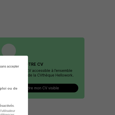
DÉPOSEZ VOTRE CV
sans accepter
Rendez votre CV accessible à l’ensemble
des recruteurs de la CVthèque Hellowork.
Rendre mon CV visible
ploi ou de
ésactivés
.
'utilisateur
préférences