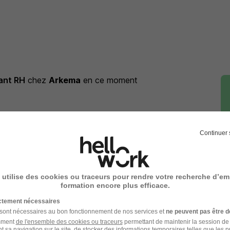
ant RH
chez
Arkema
en ce moment
Continuer 
ant RH
chez
Arkema
nt RH
Entreprise Consultant RH
 utilise des cookies ou traceurs pour rendre votre recherche d’em
formation encore plus efficace.
ictement nécessaires
 sont nécessaires au bon fonctionnement de nos services et
ne peuvent pas être d
amment
de l'ensemble des cookies ou traceurs
permettant de maintenir la session de l
t sa navigation sur le site, de stocker des informations temporaires telles que les 