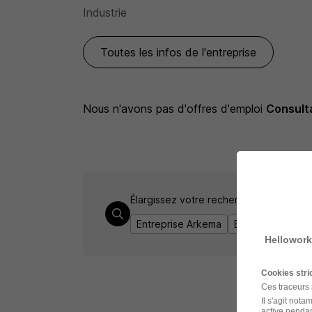
Industrie
Toutes les infos de l'entreprise
Nous n'avons pas d'offres d'emploi
Consult
Élargissez votre recherche de
Consult
Entreprise Arkema
Emploi Consulta
Hellowork
Cookies str
Ces traceurs
Il s'agit not
active pendan