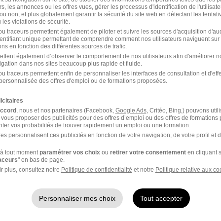
rs, les annonces ou les offres vues, gérer les processus d'identification de l'utilisateur,
ou non, et plus globalement garantir la sécurité du site web en détectant les tentati
les violations de sécurité.
dans le domaine Ressources Humaines
u traceurs permettent également de piloter et suivre les sources d'acquisition d'a
identifiant unique permettant de comprendre comment nos utilisateurs naviguent sur 
ns en fonction des différentes sources de trafic.
ettent également d’observer le comportement de nos utilisateurs afin d'améliorer no
ema Gestionnaire de
igation dans nos sites beaucoup plus rapide et fluide.
e
u traceurs permettent enfin de personnaliser les interfaces de consultation et d'eff
personnalisée des offres d'emploi ou de formations proposées.
icitaires
ier
accord
, nous et nos partenaires (Facebook,
Google Ads
, Critéo, Bing,) pouvons util
 vous proposer des publicités pour des offres d’emploi ou des offres de formations
ter vos probabilités de trouver rapidement un emploi ou une formation.
es personnalisent ces publicités en fonction de votre navigation, de votre profil et 
f de marché Arkema
Chargé de travaux Ark
à tout moment
paramétrer vos choix
ou
retirer votre consentement
en cliquant s
raceurs
" en bas de page.
r plus, consultez notre
Politique de confidentialité
et notre
Politique relative aux co
anicien de
Technicien bureau d'ét
ntenance Arkema
Arkema
Personnaliser mes choix
Tout accepter