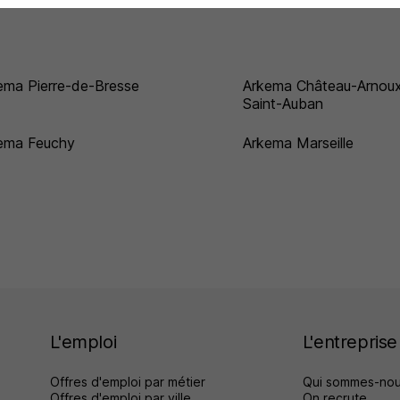
ema Pierre-de-Bresse
Arkema Château-Arnou
Saint-Auban
ema Feuchy
Arkema Marseille
L'emploi
L'entreprise
Offres d'emploi par métier
Qui sommes-nou
Offres d'emploi par ville
On recrute