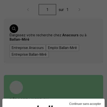
sur
1
Élargissez votre recherche chez
Anacours
ou à
Ballan-Miré
Entreprise Anacours
Emploi Ballan-Miré
Entreprise Ballan-Miré
DÉPOSEZ VOTRE CV
Continuer sans accepter
Rendez votre CV accessible à l’ensemble des