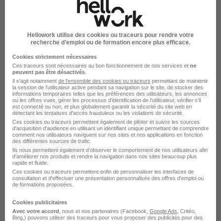
recruteurs de la CVthèque Hellowork.
Rendre mon CV visible
Hellowork utilise des cookies ou traceurs pour rendre votre
recherche d’emploi ou de formation encore plus efficace.
Cookies strictement nécessaires
Ces traceurs sont nécessaires au bon fonctionnement de nos services et
ne
peuvent pas être désactivés
.
Il s'agit notamment
de l'ensemble des cookies ou traceurs
permettant de maintenir
la session de l'utilisateur active pendant sa navigation sur le site, de stocker des
Anacours recrute autour de Ballan-
informations temporaires telles que les préférences des utilisateurs, les annonces
ou les offres vues, gérer les processus d'identification de l'utilisateur, vérifier s'il
Miré
est connecté ou non, et plus globalement garantir la sécurité du site web en
détectant les tentatives d'accès frauduleux ou les violations de sécurité.
Ces cookies ou traceurs permettent également de piloter et suivre les sources
d'acquisition d'audience en utilisant un identifiant unique permettant de comprendre
Anacours Chambray-lès-Tours
comment nos utilisateurs naviguent sur nos sites et nos applications en fonction
des différentes sources de trafic.
Ils nous permettent également d’observer le comportement de nos utilisateurs afin
Anacours Fondettes
d'améliorer nos produits et rendre la navigation dans nos sites beaucoup plus
rapide et fluide.
Anacours Joué-lès-Tours
Ces cookies ou traceurs permettent enfin de personnaliser les interfaces de
consultation et d'effectuer une présentation personnalisée des offres d'emploi ou
de formations proposées.
Anacours Loches
Cookies publicitaires
Anacours Saint-Cyr-sur-Loire
Avec votre accord
, nous et nos partenaires (Facebook,
Google Ads
, Critéo,
Bing,) pouvons utiliser des traceurs pour vous proposer des publicités pour des