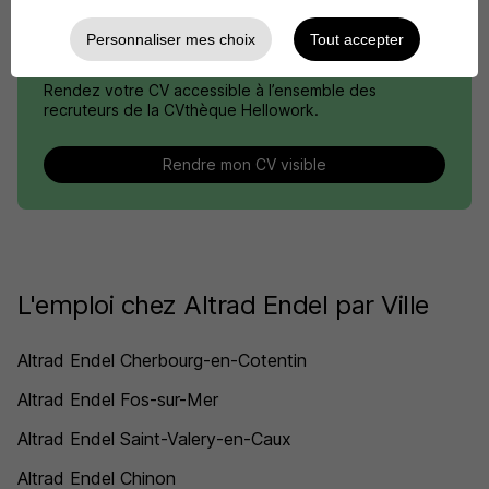
Personnaliser mes choix
Tout accepter
DÉPOSEZ VOTRE CV
Rendez votre CV accessible à l’ensemble des
recruteurs de la CVthèque Hellowork.
Rendre mon CV visible
L'emploi chez Altrad Endel par Ville
Altrad Endel Cherbourg-en-Cotentin
Altrad Endel Fos-sur-Mer
Altrad Endel Saint-Valery-en-Caux
Altrad Endel Chinon