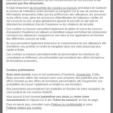
H/F
Ces traceurs sont nécessaires au bon fonctionnement de nos services et
ne
peuvent pas être désactivés
.
Il s'agit notamment
de l'ensemble des cookies ou traceurs
permettant de maintenir
la session de l'utilisateur active pendant sa navigation sur le site, de stocker des
Strasbourg - 67
Temps partiel
informations temporaires telles que les préférences des utilisateurs, les annonces
ou les offres vues, gérer les processus d'identification de l'utilisateur, vérifier s'il
492,22 - 1 823,03 € / mois
est connecté ou non, et plus globalement garantir la sécurité du site web en
détectant les tentatives d'accès frauduleux ou les violations de sécurité.
Ces cookies ou traceurs permettent également de piloter et suivre les sources
Cette offre n’est plus disponible depuis le 07/07/26
d'acquisition d'audience en utilisant un identifiant unique permettant de comprendre
comment nos utilisateurs naviguent sur nos sites et nos applications en fonction
des différentes sources de trafic.
Ils nous permettent également d’observer le comportement de nos utilisateurs afin
d'améliorer nos produits et rendre la navigation dans nos sites beaucoup plus
rapide et fluide.
Ces cookies ou traceurs permettent enfin de personnaliser les interfaces de
consultation et d'effectuer une présentation personnalisée des offres d'emploi ou
Élargissez votre recherche chez
Altrad Endel
ou à
de formations proposées.
Strasbourg
Cookies publicitaires
Entreprise Altrad Endel
Emploi Strasbourg
Avec votre accord
, nous et nos partenaires (Facebook,
Google Ads
, Critéo,
Bing,) pouvons utiliser des traceurs pour vous proposer des publicités pour des
Entreprise Strasbourg
offres d’emploi ou des offres de formations personnalisés afin d’augmenter vos
probabilités de trouver rapidement un emploi ou une formation.
Nos partenaires personnalisent ces publicités en fonction de votre navigation, de
votre profil et de vos centres d’intérêt.
Vous pouvez à tout moment
paramétrer vos choix
ou
retirer votre
consentement
en cliquant sur le lien "
Gérer les traceurs
" en bas de page.
Pour en savoir plus, consultez notre
Politique de confidentialité
et notre
Politique relative aux cookies
.